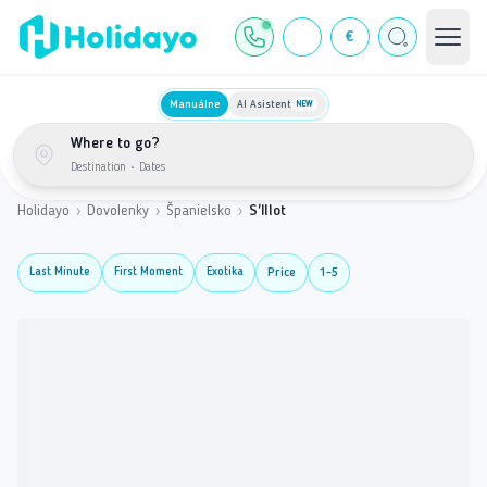
€
Manuálne
AI Asistent
NEW
Where to go?
Destination
•
Dates
Holidayo
›
Dovolenky
›
Španielsko
›
S'Illot
Last Minute
First Moment
Exotika
Price
1-5