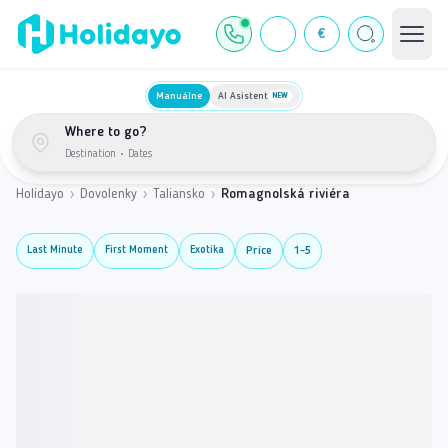
€
Manuálne
AI Asistent
NEW
Where to go?
Destination
•
Dates
Holidayo
›
Dovolenky
›
Taliansko
›
Romagnolská riviéra
Last Minute
First Moment
Exotika
Price
1-5