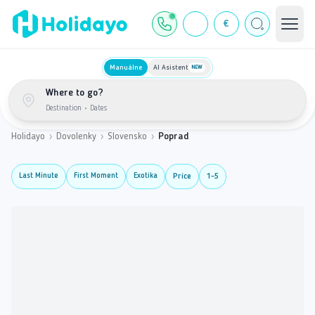
€
Manuálne
AI Asistent
NEW
Where to go?
Destination
•
Dates
Holidayo
›
Dovolenky
›
Slovensko
›
Poprad
Last Minute
First Moment
Exotika
Price
1-5