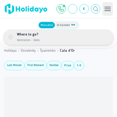
€
Manuálne
AI Asistent
NEW
Where to go?
Destination
•
Dates
Holidayo
›
Dovolenky
›
Španielsko
›
Cala d'Or
Last Minute
First Moment
Exotika
Price
1-5