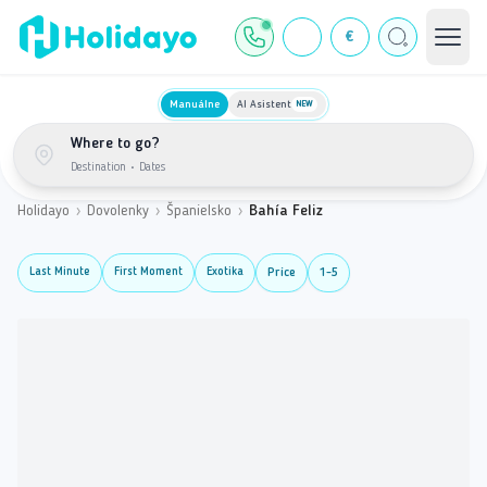
€
Manuálne
AI Asistent
NEW
Where to go?
Destination
•
Dates
Holidayo
›
Dovolenky
›
Španielsko
›
Bahía Feliz
Last Minute
First Moment
Exotika
Price
1-5