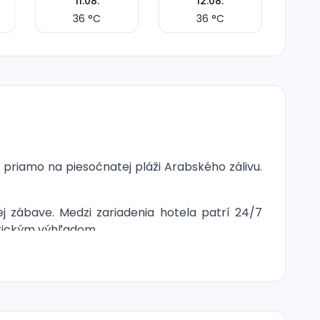
11.08.
12.08.
36
°C
36
°C
priamo na piesočnatej pláži Arabského zálivu.
ej zábave. Medzi zariadenia hotela patrí 24/7
atickým výhľadom.
bezpečne osviežiť v detskom bazéne. Vida Umm Al
točný výhľad na more.
V/satelit, telefón, minibar, trezor a sety na