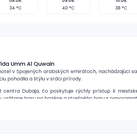
08.08.
09.08.
10.08.
34
°C
40
°C
38
°C
 Vida Umm Al Quwain
hotel v Spojených arabských emirátoch, nachádzajúci sa 
 pohodlia a štýlu v srdci prírody.
od centra Dubaja, čo poskytuje rýchly prístup k mestsk
ov - vrátane baru pri bazéne a strešného baru s panoram
k dispozícii terasa so slnečníkmi a lehátkami. Deti môžu 
ntných Dvojlôžkových izieb Deluxe, ktoré poskytujú čias
i, ako sú kúpeľňa/WC, sušič na vlasy, klimatizácia, T