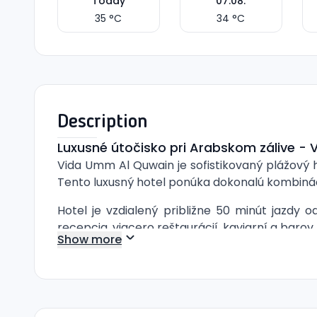
Today
07.08.
35
°C
34
°C
Description
Luxusné útočisko pri Arabskom zálive -
Vida Umm Al Quwain je sofistikovaný plážový 
Tento luxusný hotel ponúka dokonalú kombináciu
Hotel je vzdialený približne 50 minút jazdy 
recepcia, viacero reštaurácií, kaviarní a bar
Show more
Pre hostí, ktorí si chcú užiť slnečné dni, je 
Quwain ponúka aj pokojné oázy v podobe elega
Izby sú vybavené modernými pohodovými prvkam