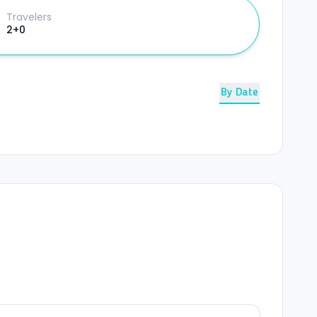
Travelers
2+0
By Date