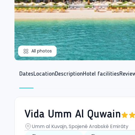
All photos
Dates
Location
Description
Hotel facilities
Revie
Vida Umm Al Quwain
Umm al Kuvajn, Spojené Arabské Emiráty