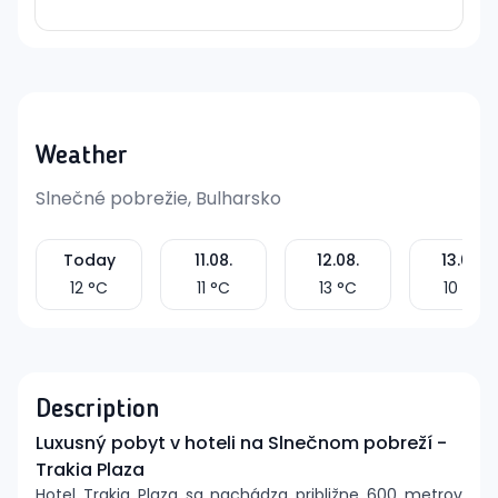
Weather
Slnečné pobrežie, Bulharsko
Today
11.08.
12.08.
13.08.
12
°C
11
°C
13
°C
10
°C
Description
Luxusný pobyt v hoteli na Slnečnom pobreží -
Trakia Plaza
Hotel Trakia Plaza sa nachádza približne 600 metrov