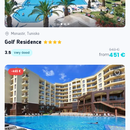
Monastir, Tunisko
Golf Residence
943 €
3.5
Very Good
451 €
from
-
465 €