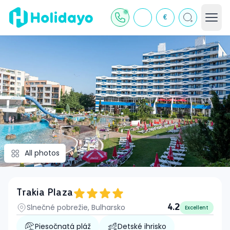
€
All photos
Trakia Plaza
Slnečné pobrežie, Bulharsko
4.2
Excellent
Piesočnatá pláž
Detské ihrisko