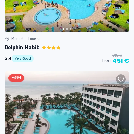
Monastir, Tunisko
Delphin Habib
918 €
3.4
Very Good
451 €
from
-
456 €