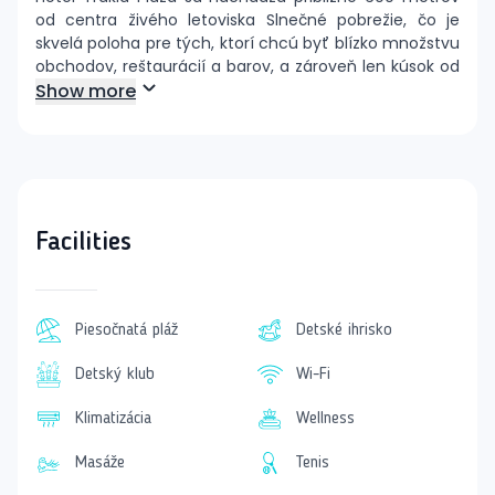
od centra živého letoviska Slnečné pobrežie, čo je
skvelá poloha pre tých, ktorí chcú byť blízko množstvu
obchodov, reštaurácií a barov, a zároveň len kúsok od
promenády lemujúcej pobrežie. Letisko Burgas je
Show more
vzdialené 28 km a letisko Varna 101 km.
Hotel poskytuje 169 izieb, rozložených na 9
poschodiach, vrátane vstupnej haly s recepciou,
výťahov, reštaurácie s terasou, lobby baru, zmenárne
a obchodu. V záhrade je k dispozícii bar pri bazéne,
Facilities
bazén s tobogánmi, vírivkou a terasa s lehátkami a
slnečníkmi zdarma.
Dvojlôžková izba
Piesočnatá pláž
Detské ihrisko
Každá izba je vybavená kúpeľňou/WC (sušič vlasov),
klimatizáciou, telefónom, TV/sat, chladničkou,
Detský klub
Wi-Fi
balkónom alebo terasou.
Klimatizácia
Wellness
Ostatné typy izieb
Hotel Trakia Plaza ponúka aj dvojlôžkové izby Comfort,
Masáže
Tenis
ktoré majú moderné vybavenie.