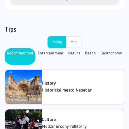
Tips
Listing
Map
Recommended
Entertainment
Nature
Beach
Gastronomy
H
History
Historické mesto Nesebar
Culture
Medzinárodný folklórny