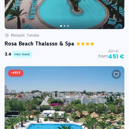
Monastir, Tunisko
Rosa Beach Thalasso & Spa
907 €
3.4
Very Good
451 €
from
-
492 €