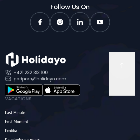
Follow Us On
+421 232 313 100
podpora@holidayo.com
VACATIONS
Last Minute
First Moment
Exotika
Dovolenka na mieru