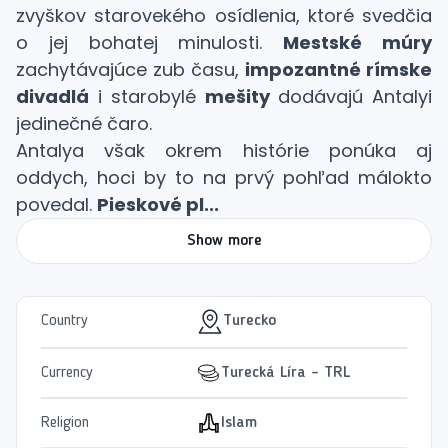
zvyškov starovekého osídlenia, ktoré svedčia
o jej bohatej minulosti.
Mestské múry
zachytávajúce zub času,
impozantné rímske
divadlá
i starobylé
mešity
dodávajú Antalyi
jedinečné čaro.
Antalya však okrem histórie ponúka aj
oddych, hoci by to na prvý pohľad málokto
povedal.
Pieskové pl...
Show more
Country
Turecko
Currency
Turecká Líra - TRL
Religion
Islam