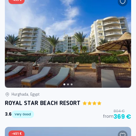
-
435 €
Hurghada, Egypt
ROYAL STAR BEACH RESORT
804 €
3.6
Very Good
369 €
from
-
451 €