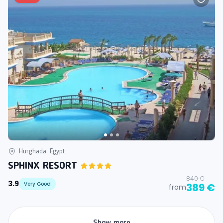
Hurghada, Egypt
SPHINX RESORT
840 €
3.9
Very Good
389 €
from
Show more