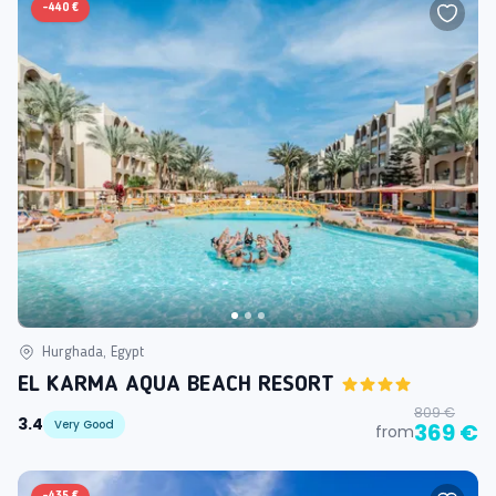
-
440 €
Hurghada, Egypt
EL KARMA AQUA BEACH RESORT
809 €
3.4
Very Good
369 €
from