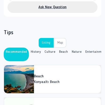
Ask New Question
Tips
Listing
Map
Recommended
History
Culture
Beach
Nature
Entertainmen
Beach
Konyaaltı Beach