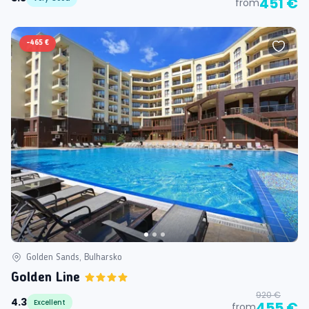
451 €
from
-
465 €
Golden Sands, Bulharsko
Golden Line
920 €
4.3
Excellent
455 €
from