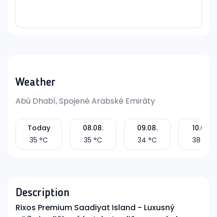
Weather
Abú Dhabí, Spojené Arabské Emiráty
Today
08.08.
09.08.
10.08.
35
°C
35
°C
34
°C
38
°C
Description
Rixos Premium Saadiyat Island - Luxusný