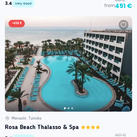
918 €
3.4
Very Good
451 €
from
-
456 €
Monastir, Tunisko
Rosa Beach Thalasso & Spa
907 €