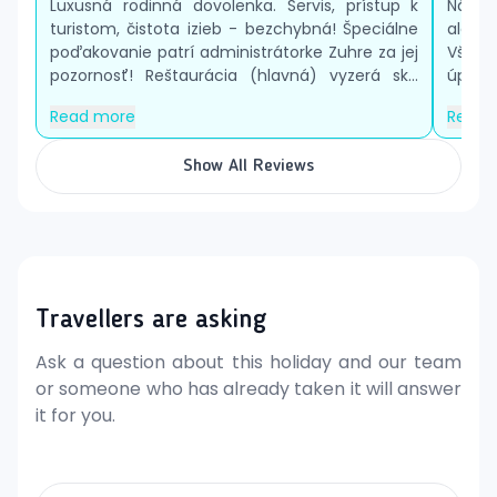
Dvojposteľová izba, Deluxe, výhľad na more:
Luxusná rodinná dovolenka. Servis, prístup k
Nádher
turistom, čistota izieb - bezchybná! Špeciálne
ale v
výhľad na more
poďakovanie patrí administrátorke Zuhre za jej
Všetko
Suita, 1 spálňa:
priestranná 90 m², oddelená
pozornosť! Reštaurácia (hlavná) vyzerá sk...
úplne 
obývacia izba od spálne
Pri oboch typoch izieb Deluxe Grand nie je žiadna
Read more
Read 
prístelka. V prípade obsadenosti 2+1 zdieľa dieťa posteľ
s rodičmi. V suite s 1 spálňou je možná jedna prístelka.
Show All Reviews
366 izieb a suít
12 viliek
Recepcia
4 a la carte reštaurácie
4 bary
Travellers are asking
2 tenisové kurty
1 tanečná sála
Ask a question about this holiday and our team
6 zasadacích miestností
or someone who has already taken it will answer
Súkromná pláž
it for you.
Detský klub Rixy
Fitness
Spa & wellness centrum