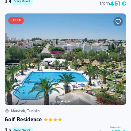
3.4
Very Good
451 €
from
-
492 €
Monastir, Tunisko
Golf Residence
943 €
3.5
Very Good