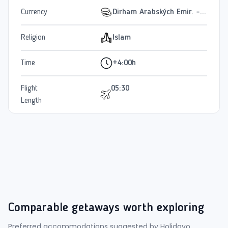
Currency
Dirham Arabských Emir. - AED
Religion
Islam
Time
+4:00h
Flight
05:30
Length
Comparable getaways worth exploring
Preferred accommodations suggested by Holidayo