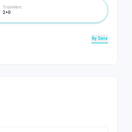
Travelers
2+0
By Date