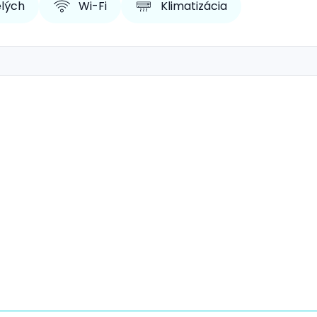
elých
Wi-Fi
Klimatizácia