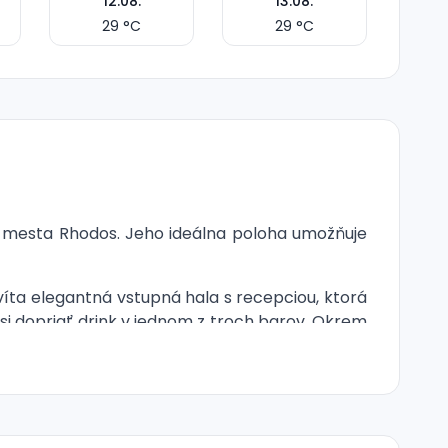
12.08.
13.08.
29
°C
29
°C
o mesta Rhodos. Jeho ideálna poloha umožňuje
víta elegantná vstupná hala s recepciou, ktorá
 si dopriať drink v jednom z troch barov. Okrem
mi, a to bez dodatkových nákladov.
Ubytovanie
 pohodlné zariadenie. Každá izba je vybavená