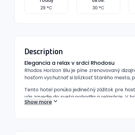
Today
08.08.
29
°C
30
°C
Description
Elegancia a relax v srdci Rhodosu
Rhodos Horizon Blu je plne zrenovovaný diza
hosťom vychutnať si blízkosť Starého mesta, p
Tento hotel ponúka jedinečný zážitok pre host
vás zavedie do sveta pohodlia a relaxácie. V h
Show more
toho je k dispozícii aj Spa centrum, kde sa m
Hostia si môžu užívať osviežujúce chvíle pri 
v hoteli je komfortné a moderné, s dvojlôžk
kúpeľňou s fénom, trezorom, televíziou a klim