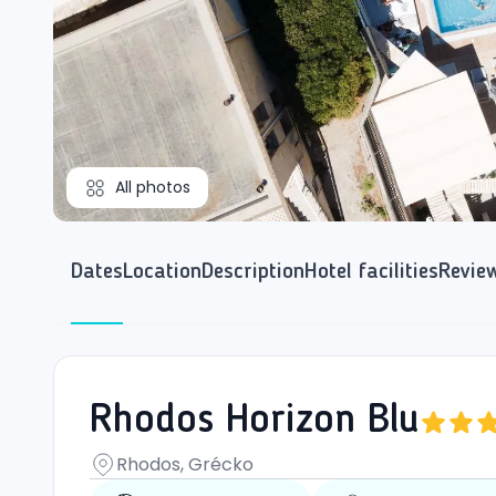
All photos
Dates
Location
Description
Hotel facilities
Revie
Rhodos Horizon Blu
Rhodos, Grécko