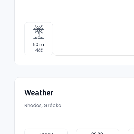
50
m
Pláž
Weather
Rhodos, Grécko