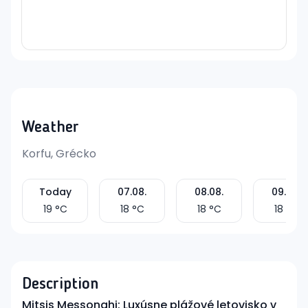
Weather
Korfu, Grécko
Today
07.08.
08.08.
09.08.
19
°C
18
°C
18
°C
18
°C
Description
Mitsis Messonghi: Luxúsne plážové letovisko v