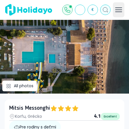
€
All photos
Mitsis Messonghi
Korfu, Grécko
4.1
Excellent
Pre rodiny s deťmi