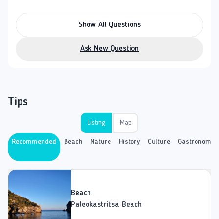
Show All Questions
Ask New Question
Tips
Listing
Map
Recommended
Beach
Nature
History
Culture
Gastronomy
Beach
Paleokastritsa Beach