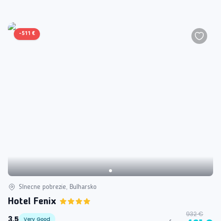
-
511 €
Slnecne pobrezie, Bulharsko
Hotel Fenix
932 €
3.5
Very Good