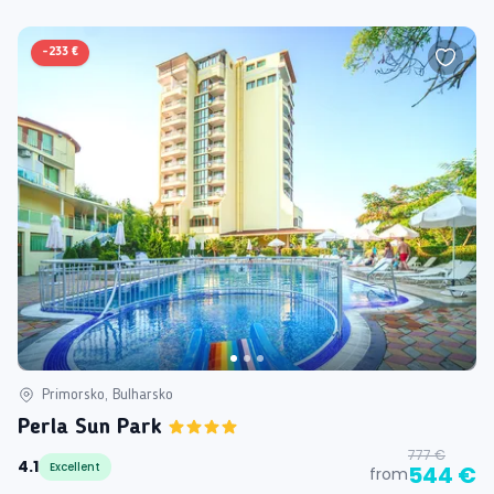
-
233 €
Primorsko, Bulharsko
Perla Sun Park
777 €
4.1
Excellent
544 €
from