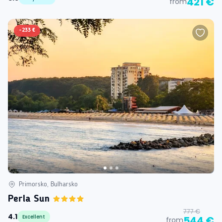
421 €
from
-
233 €
Primorsko, Bulharsko
Perla Sun
777 €
4.1
Excellent
544 €
from