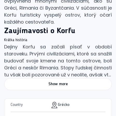
ovplyvnená mnohými civilizáciami, ako sú
Gréci, Rimania či Byzantčania. V súčasnosti je
Korfu turisticky vyspelý ostrov, ktorý očarí
každého cestovateľa.
Zaujímavosti o Korfu
Krátka história
Dejiny Korfu sa začali písať v období
staroveku. Prvými civilizáciami, ktoré sa snažili
budovať svoje kmene na tomto ostrove, boli
Gréci a neskôr Rimania. Stopy ľudskej činnosti
tu však boli pozorované už v neolite, avšak vt...
Show more
Country
Grécko