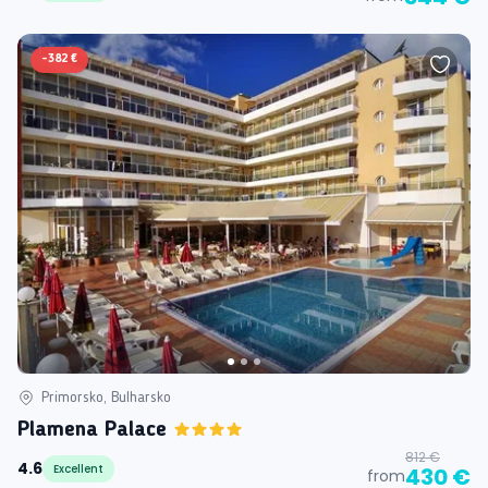
-
382 €
Primorsko, Bulharsko
Plamena Palace
812 €
4.6
Excellent
430 €
from