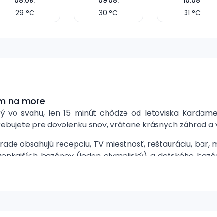
08.08.
09.08.
10.08.
29
°C
30
°C
31
°C
om na more
ý vo svahu, len 15 minút chôdze od letoviska Kardamen
trebujete pre dovolenku snov, vrátane krásnych záhrad a
ade obsahujú recepciu, TV miestnosť, reštauráciu, bar, 
vonkajších bazénov (jeden olympijský) a detského bazén
vyžitie.
): kúpeľňa/WC, klimatizácia, TV/sat., telefón, minichladn
zba ako DRSV, plus oddelená spálňa.