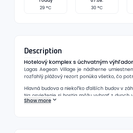
Today
07.08.
29
°C
30
°C
Description
Hotelový komplex s úchvatným výhľad
Lagas Aegean Village je nádherne umiestnen
rozľahlý plážový rezort ponúka všetko, čo po
Hlavná budova a niekoľko ďalších budov v záhr
Na osvieženie si hostia môžu vybrať z dvoch 
Show more
bazéne. Za pekného počasia je tu vždy niečo na 
Dvojlôžková izba s výhľadom na more
(DRSV
výhľadom na more.
Rodinná izba s výhľadom na more
(FRSV): i