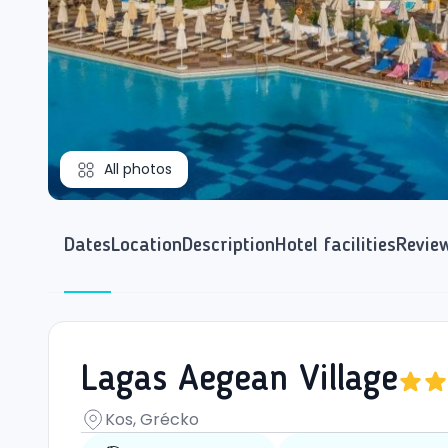
All photos
Dates
Location
Description
Hotel facilities
Revie
Lagas Aegean Village
Kos, Grécko