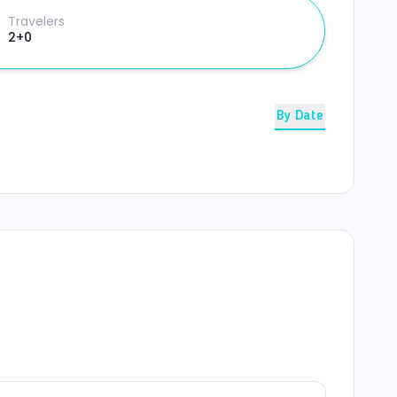
Travelers
2+0
By Date