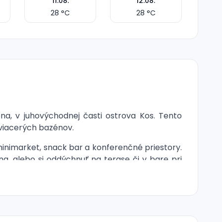
11.08.
12.08.
28
°C
28
°C
a, v juhovýchodnej časti ostrova Kos. Tento
 viacerých bazénov.
minimarket, snack bar a konferenčné priestory.
a, alebo si oddýchnuť na terase či v bare pri
ička, trezor za poplatok, balkón alebo terasa s