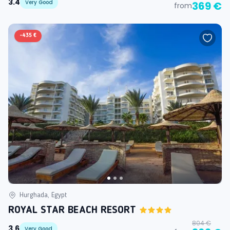
3.4
Very Good
369 €
from
-
435 €
Hurghada, Egypt
ROYAL STAR BEACH RESORT
804 €
3.6
Very Good