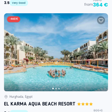
793 €
3.5
Very Good
364 €
from
-
440 €
Hurghada, Egypt
EL KARMA AQUA BEACH RESORT
809 €