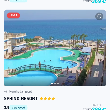
369 €
from
-
451 €
Hurghada, Egypt
SPHINX RESORT
840 €
3.9
Very Good
389 €
from