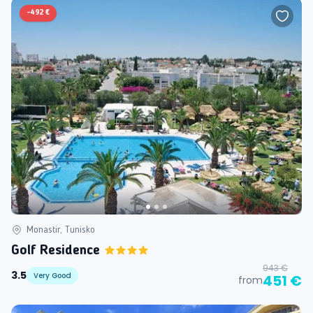
-
492 €
Monastir, Tunisko
Golf Residence
943 €
3.5
Very Good
451 €
from