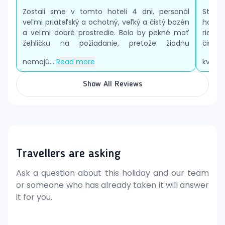
Reštaurácia
Výťah
Zostali sme v tomto hoteli 4 dni, personál
Starš
veľmi priateľský a ochotný, veľký a čistý bazén
hotel
Bary
a veľmi dobré prostredie. Bolo by pekné mať
rieše
Veľký bazén
žehličku na požiadanie, pretože žiadnu
čistý
Terasa na slnenie s ležadlami a slnečníkmi
(zadarmo)
nemajú...
Read more
kvitnú
Pláž a Aktivity
Piesočnato-kamienková pláž (pri vstupe väčšie
Show All Reviews
kamienky) cca 250 m od hotela
Úsek pláže s ležadlami a slnečníkmi za poplatok
(vzdialený cca 800 m)
Windsurfing a vodné športy na pláži (poskytuje 3.
strana)
Travellers are asking
Požičovňa bicyklov
Biliard
Ask a question about this holiday and our team
Stravovanie
or someone who has already taken it will answer
Raňajky:
formou bufetu
it for you.
Polpenzia:
raňajky a večere formou bufetu
Ďalšie informácie