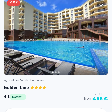
-
465 €
Golden Sands, Bulharsko
Golden Line
920 €
4.3
Excellent
455 €
from