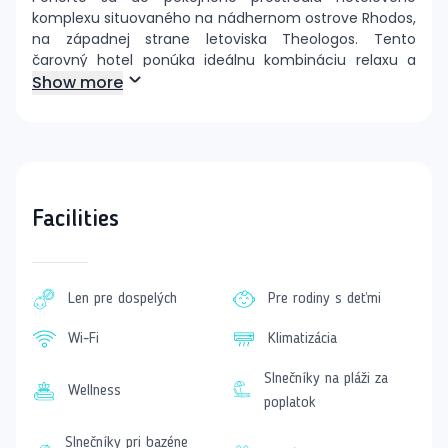
komplexu situovaného na nádhernom ostrove Rhodos,
na západnej strane letoviska Theologos. Tento
čarovný hotel ponúka ideálnu kombináciu relaxu a
aktívneho oddychu pre páry, ktoré hľadajú únik od
Show more
každodenného zhonu.
Happy Days je prímorský hotel s nenáročným
ubytovaním, ktorý ponúka dve bazény, terasu a bar pri
bazéne, pričom si môžete požičiavať bicykle. To všetko
prispieva k jeho uvoľnenej atmosfére.
Facilities
Hotel je určený pre klientov starších ako 16 rokov, čo
zaručuje pokojné prostredie.
Lokalita a okolité atrakcie
Len pre dospelých
Pre rodiny s deťmi
Pláže: 250 m
Wi-Fi
Klimatizácia
Letisko: 5 km
Centrum: 1,5 km
Slnečníky na pláži za
Nákupné možnosti: v okolí
Wellness
poplatok
Blízkosť centra, ktoré ponúka množstvo nákupných
možností, reštaurácií a barov, je veľkou výhodou pre
Slnečníky pri bazéne