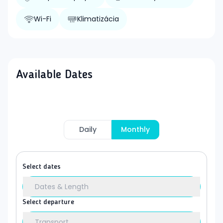
Wi-Fi
Klimatizácia
Available Dates
Daily
Monthly
Select dates
Dates & Length
Select departure
Transport