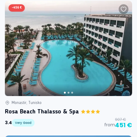
-
456 €
Monastir, Tunisko
Rosa Beach Thalasso & Spa
907 €
3.4
Very Good
451 €
from