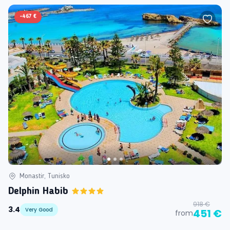
-
467 €
Monastir, Tunisko
Delphin Habib
918 €
3.4
Very Good
451 €
from