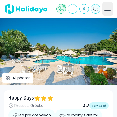
€
All photos
Happy Days
Thassos, Grécko
3.7
Very Good
Len pre dospelých
Pre rodiny s deťmi