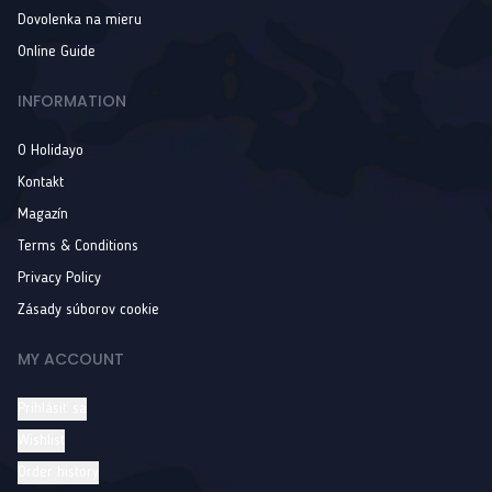
Dovolenka na mieru
Online Guide
INFORMATION
O Holidayo
Kontakt
Magazín
Terms & Conditions
Privacy Policy
Zásady súborov cookie
MY ACCOUNT
Prihlásiť sa
Wishlist
Order history