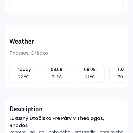
Weather
Thassos, Grécko
Today
08.08.
09.08.
10.08.
22
°C
21
°C
21
°C
20
°C
Description
Luxusný Útočisko Pre Páry V Theologos,
Rhodos
Ponorte sa do pokojného prostredia hotelového