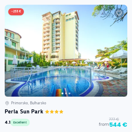
-
233 €
Primorsko, Bulharsko
Perla Sun Park
777 €
4.1
Excellent
544 €
from