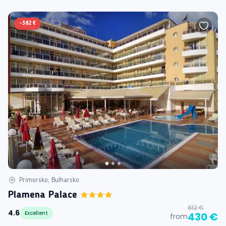
-
382 €
Primorsko, Bulharsko
Plamena Palace
812 €
4.6
Excellent
430 €
from