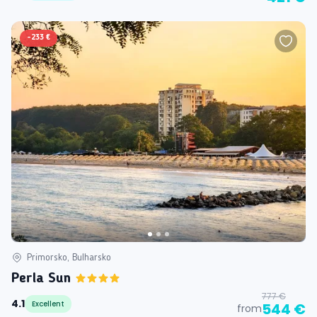
-
233 €
Primorsko, Bulharsko
Perla Sun
777 €
4.1
Excellent
544 €
from