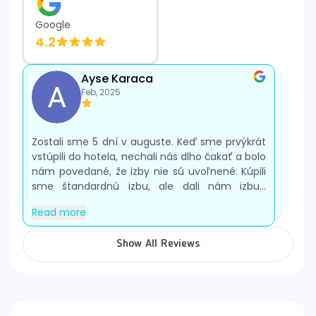
užiť bezstarostný deň na pláži, ktorá ponúka bezplatné
ležadlá, slnečníky a plážový servis. Pre tých, ktorí majú
Google
záujem, sú tu tiež k dispozícii vodné športy za
4.2
poplatok.
Ayse Karaca
Feb, 2025
Zostali sme 5 dní v auguste. Keď sme prvýkrát
vstúpili do hotela, nechali nás dlho čakať a bolo
nám povedané, že izby nie sú uvoľnené. Kúpili
sme štandardnú izbu, ale dali nám izbu...
Read more
Show All Reviews