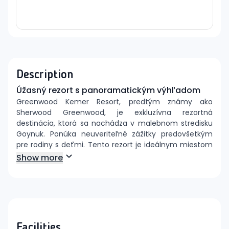
Description
Úžasný rezort s panoramatickým výhľadom
Greenwood Kemer Resort, predtým známy ako
Sherwood Greenwood, je exkluzívna rezortná
destinácia, ktorá sa nachádza v malebnom stredisku
Goynuk. Ponúka neuveriteľné zážitky predovšetkým
pre rodiny s deťmi. Tento rezort je ideálnym miestom
pre nezabudnuteľnú dovolenku, pričom návštevníci
Show more
môžu využiť množstvo zábavy, ako sú tobogány,
detské ihrisko a pestrý program animácií. Hostia sa
môžu tiež spojiť s prírodou na dychberúcich plážach a
vychutnať si široké spektrum zábavy v blízkosti
Kemeru, známeho svojimi obchodmi a kaviarňami.
Facilities
Poloha:
Rezort je situovaný len 9 km od populárneho