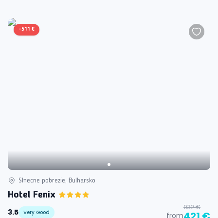
-
511 €
Slnecne pobrezie, Bulharsko
Hotel Fenix
932 €
3.5
Very Good
421 €
from