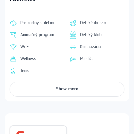
mestečka Kemer, 45 km od historickej Antalye a 55 km
od medzinárodného letiska v Antalyi, čo z neho robí
výhodnú voľbu pre tých, ktorí hľadajú dostupnosť.
Pre rodiny s deťmi
Detské ihrisko
Vybavenie:
Greenwood Kemer Resort sa pýši
moderným vybavením, zahŕňajúcim komfortné izby,
Animačný program
Detský klub
viaceré bazény, fitness centrum a široké spektrum
Wi-Fi
Klimatizácia
športových aktivít. Nechýbajú ani možnosti na
relaxáciu, ako sú služby SPA a wellness.
Wellness
Masáže
Ubytovanie:
Hostia môžu zvoliť medzi rôznymi typmi
Tenis
izieb, vrátane štandardných izieb, priestranných
rodinných izieb, a komfortných bungalovov, pričom
všetky sú plne vybavené pre maximálne pohodlie.
Show more
Stravovanie:
Rezort ponúka all-inclusive služby, ktoré
zahŕňajú bohaté bufety, rôzne snacky a nápoje
dostupné počas celého dňa, vrátane špecialít a
lahodných dezertov.
Pláž:
Súkromná piesočnato-kamienková pláž je
vzdialená iba 180 m od rezortu. Návštevníci si môžu