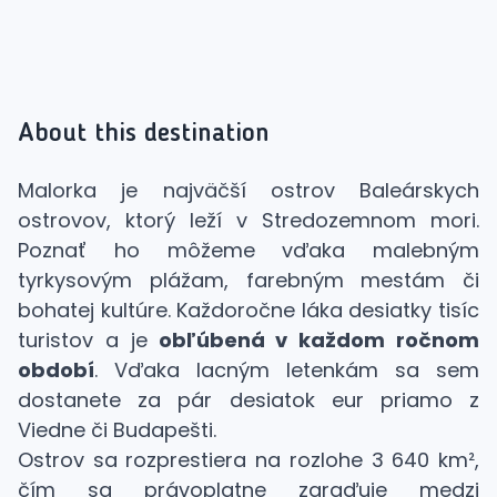
About this destination
Malorka je najväčší ostrov Baleárskych
ostrovov, ktorý leží v Stredozemnom mori.
Poznať ho môžeme vďaka malebným
tyrkysovým plážam, farebným mestám či
bohatej kultúre. Každoročne láka desiatky tisíc
turistov a je
obľúbená v každom ročnom
období
. Vďaka lacným letenkám sa sem
dostanete za pár desiatok eur priamo z
Viedne či Budapešti.
Ostrov sa rozprestiera na rozlohe 3 640 km²,
čím sa právoplatne zaraďuje medzi