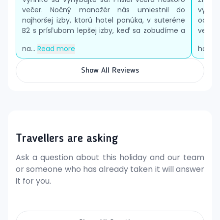
večer. Nočný manažér nás umiestnil do
vyjadr
najhoršej izby, ktorú hotel ponúka, v suteréne
oceňuj
B2 s prísľubom lepšej izby, keď sa zobudíme a
veľmi
na...
Read more
hote..
Show All Reviews
Travellers are asking
Ask a question about this holiday and our team
or someone who has already taken it will answer
it for you.