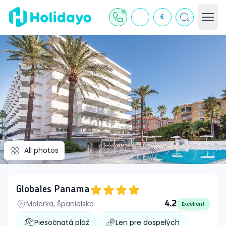
€
All photos
Globales Panama
Malorka, Španielsko
4.2
Excellent
Piesočnatá pláž
Len pre dospelých