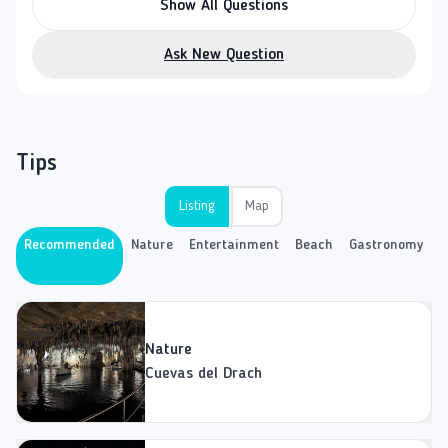
Show All Questions
Ask New Question
Tips
Listing
Map
Recommended
Nature
Entertainment
Beach
Gastronomy
N
ž
Nature
Cuevas del Drach