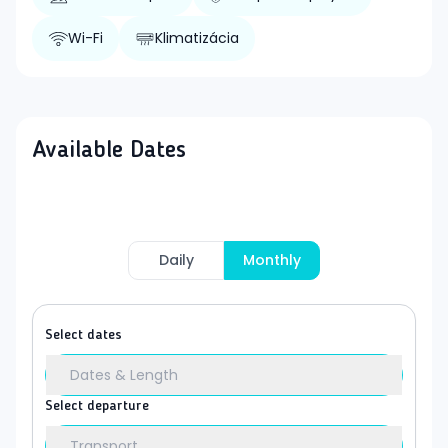
Wi-Fi
Klimatizácia
Available Dates
Daily
Monthly
Select dates
Dates & Length
Select departure
Transport