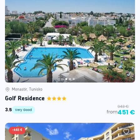
Monastir, Tunisko
Golf Residence
943 €
3.5
Very Good
451 €
from
-
465 €