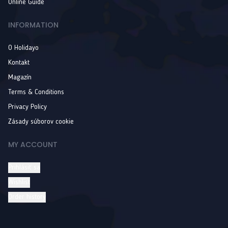
Online Guide
INFORMATION
O Holidayo
Kontakt
Magazín
Terms & Conditions
Privacy Policy
Zásady súborov cookie
MY ACCOUNT
Prihlásiť sa
Wishlist
Order history