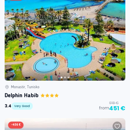
Monastir, Tunisko
Delphin Habib
918 €
3.4
Very Good
451 €
from
-
456 €