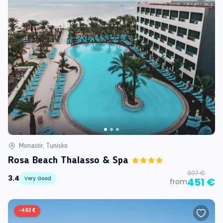
Monastir, Tunisko
Rosa Beach Thalasso & Spa
907 €
3.4
Very Good
451 €
from
-
492 €