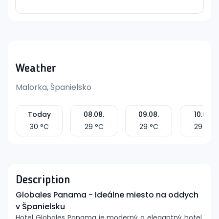
Weather
Malorka, Španielsko
Today
08.08.
09.08.
10.08.
30
°C
29
°C
29
°C
29
°C
Description
Globales Panama - Ideálne miesto na oddych
v Španielsku
Hotel Globales Panama je moderný a elegantný hotel,