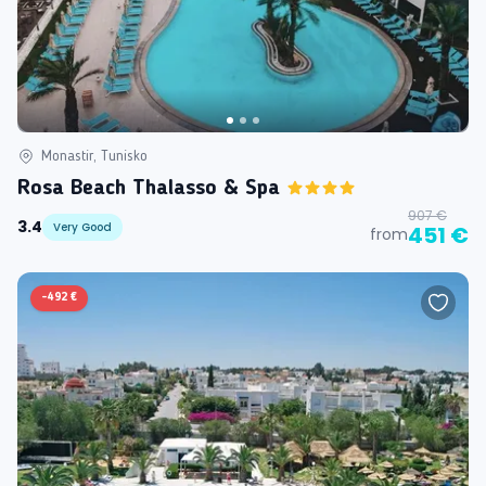
Monastir, Tunisko
Rosa Beach Thalasso & Spa
907 €
3.4
Very Good
451 €
from
-
492 €