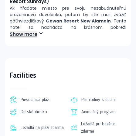
Resort Sunrays)
Ak hľadáte miesto pre svoju nezabudnuteľnú
prázdninovú dovolenku, potom by ste mali zvážiť
päťhviezdičkový
Gewan Resort New Alamein
. Tento
hotel sa nachádza na krásnom pobreží
Stredozemného mora, priamo na úchvatnej bielej
Show more
piesočnatej pláži El Alamein. S moderným a
elegantným dizajnom, resort ponúka vynikajúce
gastronomické zážitky, ktoré splnia všetky očakávania.
Izby sú perfektne zariadené a vybavené modernými
doplnkami, čo zabezpečuje komfortný pobyt pre hostí.
Facilities
Hotel tiež ponúka širokú škálu služieb a
gastronomických možností. Pre tých, ktorí chcú byť
aktívni, sú k dispozícii tenisové kurty, futbalové ihriská
a plne vybavená telocvična. Rodiny s deťmi určite
Piesočnatá pláž
Pre rodiny s deťmi
ocenia vodný park, ktorý obsahuje až 10 šmykľaviek
pre dospelých a 12 pre deti, čo zabezpečuje veľa
Detské ihrisko
Animačný program
zábavy pre všetkých.
Ležadlá pri bazéne
Na druhej strane, pre tých, ktorí si chcú oddýchnuť,
Ležadlá na pláži zdarma
zdarma
hotel ponúka nádherné bazény a priestrannú pláž s