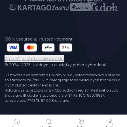
100 % Secured & Trusted Payment
Zmeniť preferencie cookie
© 2024-2025 Holidayo j.s.a. Všetky práva vyhradené
Cestovateľská platforma Holidayo j.s.a., sprostredkováva v súlade
so zákonom 281/2001 Z. z. predaj zájazdov cestovných kancelárii a
iných služieb cestovného ruchu.
Holidayo j.s.a., je zapísaná v Obchodnom registri Mestského súdu
Bratislava III, Oddiel Sja, vložka číslo: 341/B, IČO: 56076827,
Landererova 7743/8, 811 09 Bratislava.