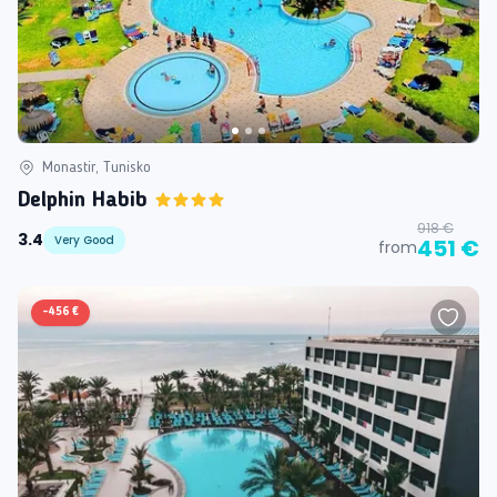
Monastir, Tunisko
Delphin Habib
918 €
3.4
Very Good
451 €
from
-
456 €