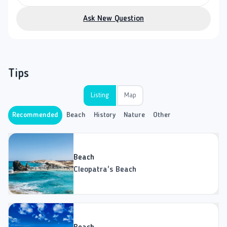
Ask New Question
Tips
Listing
Map
Recommended
Beach
History
Nature
Other
Beach
Cleopatra's Beach