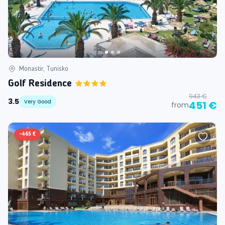
Monastir, Tunisko
Golf Residence
943 €
3.5
Very Good
451 €
from
-
465 €