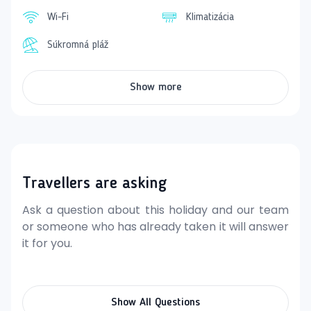
wellness službami, kde si môžu dopriať zaslúžený relax.
Wi-Fi
Klimatizácia
Hostia sa môžu tešiť aj na rôzne zábavné aktivity a
pravidelné animačné programy, ktoré zabezpečujú, že
Súkromná pláž
každý deň môže byť výnimočný a plný zábavy.
Show more
Travellers are asking
Ask a question about this holiday and our team
or someone who has already taken it will answer
it for you.
Show All Questions