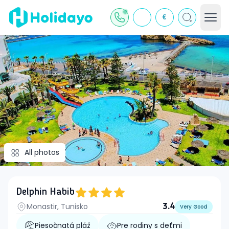
€
All photos
Delphin Habib
Monastir, Tunisko
3.4
Very Good
Piesočnatá pláž
Pre rodiny s deťmi