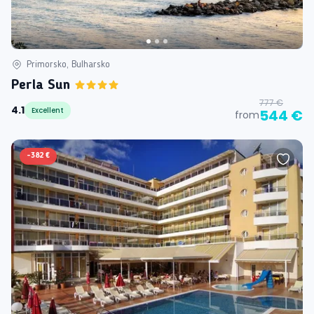
Primorsko, Bulharsko
Perla Sun
777 €
4.1
Excellent
544 €
from
-
382 €