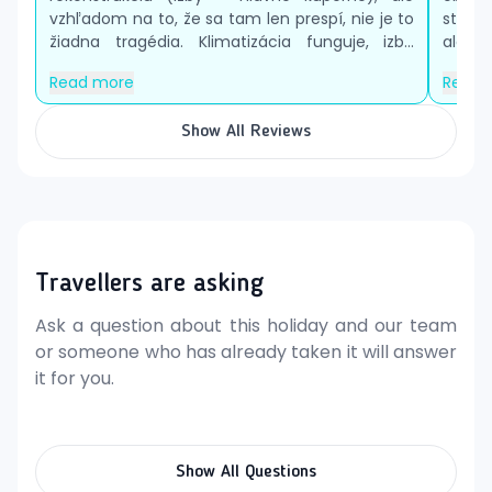
detskú postieľku zdarma na vyžiadanie.
vzhľadom na to, že sa tam len prespí, nie je to
stránk
žiadna tragédia. Klimatizácia funguje, izb...
ale zv
Možnosť večere v reštaurácii à la carte (1x za
Read more
Read 
pobyt, nutná rezervácia)
K dispozícii sú vybrané miestne alkoholické a
Show All Reviews
nealkoholické nápoje (10.00-24.00 hod.)
Platby sú akceptované prostredníctvom VISA a EC/MC.
Zadarmo:
krytý bazén (mimo hlavnej sezóny),
WiFi v lobby
Za poplatok:
sauna, hammam, jacuzzi, rôzne
druhy masáží a relaxačných procedúr
Travellers are asking
Hotel Delphin Habib má 4 hviezdičky. Rozsah a kvalita
Ask a question about this holiday and our team
poskytovaných služieb a aktivít môžu byť ovplyvnené
or someone who has already taken it will answer
zavedením hygienických či protiepidemických
it for you.
opatrení v danej destinácii.
Show All Questions