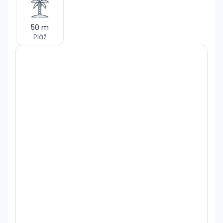
50
m
Pláž