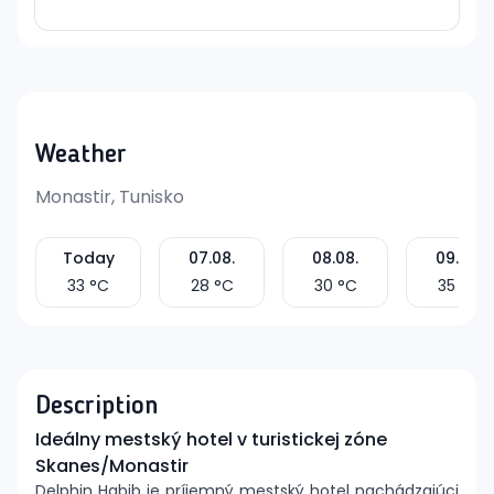
Weather
Monastir, Tunisko
Today
07.08.
08.08.
09.08.
33
°C
28
°C
30
°C
35
°C
Description
Ideálny mestský hotel v turistickej zóne
Skanes/Monastir
Delphin Habib je príjemný mestský hotel nachádzajúci