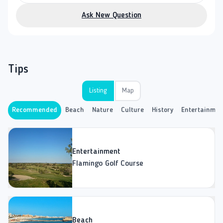
Ask New Question
Tips
Listing
Map
Recommended
Beach
Nature
Culture
History
Entertainmen
Entertainment
Flamingo Golf Course
Beach