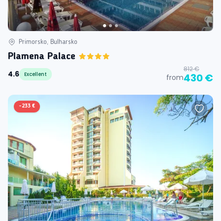
Primorsko, Bulharsko
Plamena Palace
812 €
4.6
Excellent
430 €
from
-
233 €