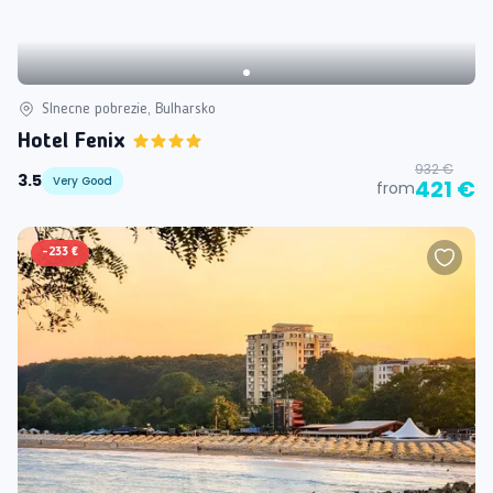
Slnecne pobrezie, Bulharsko
Hotel Fenix
932 €
3.5
Very Good
421 €
from
-
233 €