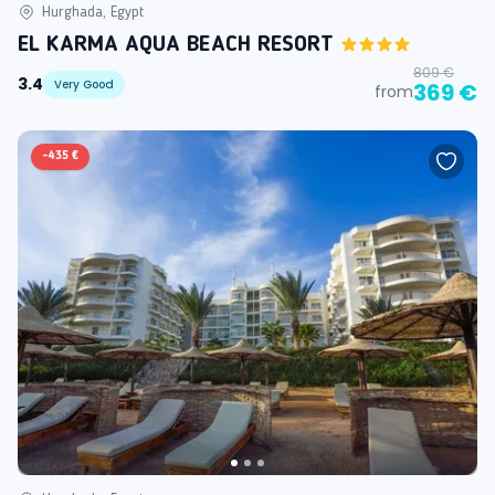
Hurghada, Egypt
EL KARMA AQUA BEACH RESORT
809 €
3.4
Very Good
369 €
from
-
435 €