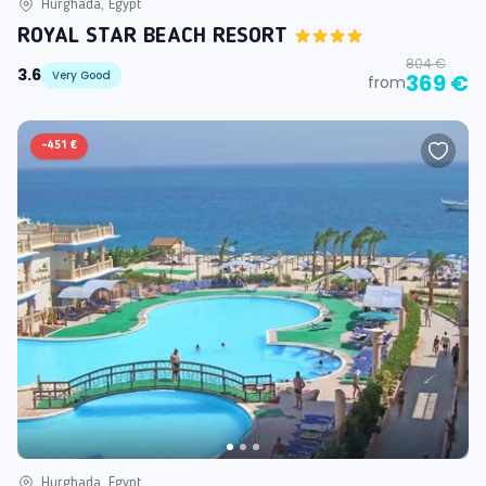
Hurghada, Egypt
ROYAL STAR BEACH RESORT
804 €
3.6
Very Good
369 €
from
-
451 €
Hurghada, Egypt