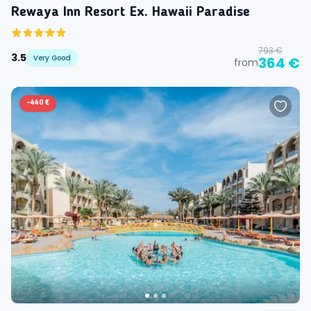
Rewaya Inn Resort Ex. Hawaii Paradise
793 €
3.5
Very Good
364 €
from
-
440 €