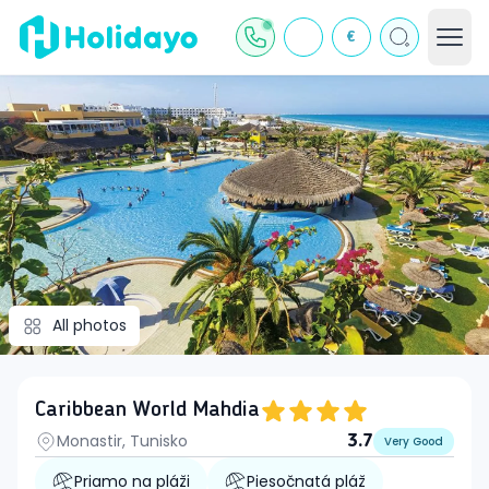
€
All photos
Caribbean World Mahdia
Monastir, Tunisko
3.7
Very Good
Priamo na pláži
Piesočnatá pláž