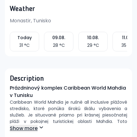
Weather
Monastir, Tunisko
Today
09.08.
10.08.
11.08.
31
°C
28
°C
29
°C
35
°C
Description
Prázdninový komplex Caribbean World Mahdia
v Tunisku
Caribbean World Mahdia je rušné all inclusive plážové
stredisko, ktoré ponúka širokú škálu vybavenia a
služieb. Je situované priamo pri krásnej piesočnatej
pláži v pokojnej turistickej oblasti Mahdia. Toto
zariadenie sa skladá z hlavnej budovy a piatich
Show more
vedľajších budov, poskytujúc rôzne možnosti