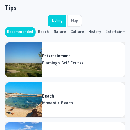
Tips
Listing
Map
Recommended
Beach
Nature
Culture
History
Entertainmen
Entertainment
Flamingo Golf Course
Beach
Monastir Beach