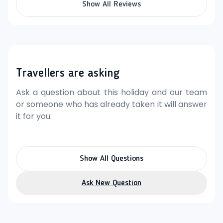
Tento komplex má 4 hviezdičky a rozsah služieb môže
Show All Reviews
byť ovplyvnený hygienickými či protiepidemickými
opatreniami. Ubytovanie a služby v Caribbean World
Mahdia sú ideálne pre rodiny s deťmi, ale aj pre páry a
jednotlivcov, ktorí hľadajú pokojnú a pohodovú
dovolenku na pláži v Mahdii.
Travellers are asking
Ask a question about this holiday and our team
or someone who has already taken it will answer
it for you.
Show All Questions
Ask New Question