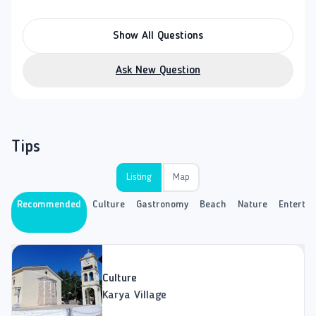
Show All Questions
Ask New Question
Tips
Listing
Map
Recommended
Culture
Gastronomy
Beach
Nature
Enterta
Culture
Karya Village