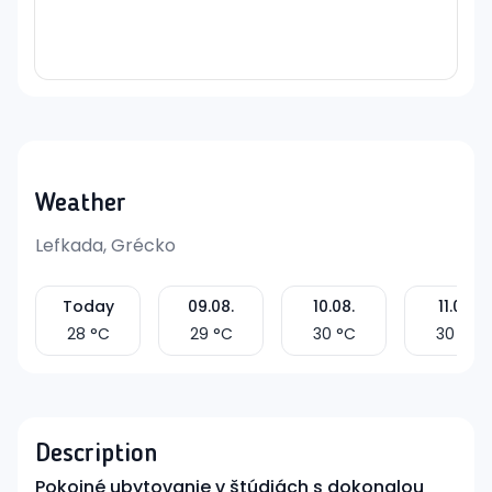
Weather
Lefkada, Grécko
Today
09.08.
10.08.
11.08.
28
°C
29
°C
30
°C
30
°C
Description
Pokojné ubytovanie v štúdiách s dokonalou