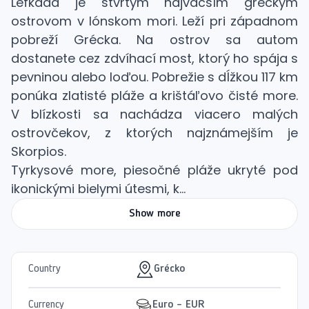
Lefkada je štvrtým najväčším gréckym
ostrovom v Iónskom mori. Leží pri západnom
pobreží Grécka. Na ostrov sa autom
dostanete cez zdvíhací most, ktorý ho spája s
pevninou alebo loďou. Pobrežie s dĺžkou 117 km
ponúka zlatisté pláže a krištáľovo čisté more.
V blízkosti sa nachádza viacero malých
ostrovčekov, z ktorých najznámejším je
Skorpios.
Tyrkysové more, piesočné pláže ukryté pod
ikonickými bielymi útesmi, k...
Show more
Country
Grécko
Currency
Euro - EUR