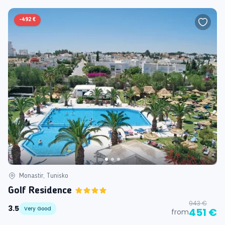
-
492 €
Monastir, Tunisko
Golf Residence
943 €
3.5
Very Good
451 €
from