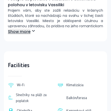
polohou v letovisku Vassiliki
Prajem vám, aby ste zažili relaxáciu v krásnych
štúdiách, ktoré sa nachádzajú na svahu v tichej časti
letoviska Vassiliki. Miesto je obklopené útulnou a
upravenou záhradou, čo pridáva na jeho romantickom
kúzle. Len 100 metrov od štúdií nájdete pobrežnú
Show more
promenádu plnú obchodov, reštaurácií a kaviarní. Pláž
je vzdialená iba 300 metrov a poskytuje ideálnu zónu
na slnenie a kúpanie.
Ubytovanie je úžasne útulné a perfektne sa hodí pre
tých, ktorí si radi varia sami, alebo sa vyberú na jedlo
Facilities
do autentických gréckych tavern. Ak hľadáte zábavu,
centra mesta je v dosahu ruky.
Vo vybavených štúdiách nájdete všetko, čo
Wi-Fi
Klimatizácia
potrebujete pre pohodlný pobyt:
Rekonštruované štúdiá
Slnečníky na pláži za
Balkón/terasa
Obývaciu spálňu s kuchynským kútom
poplatok
Základné kuchynské vybavenie pre nenáročné
Chladnička
Kamienková pláž