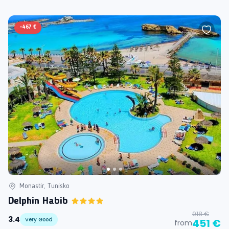
-
467 €
Monastir, Tunisko
Delphin Habib
918 €
3.4
Very Good
451 €
from