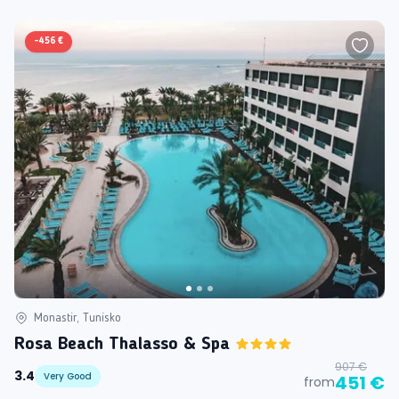
-
456 €
Monastir, Tunisko
Rosa Beach Thalasso & Spa
907 €
3.4
Very Good
451 €
from