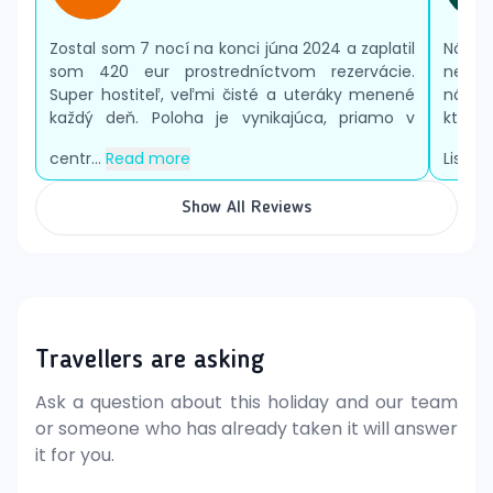
a aktivít môže byť ovplyvnená hygienickými alebo
protiepidemickými opatreniami v danej destinácii.
Zostal som 7 nocí na konci júna 2024 a zaplatil
Náš b
som 420 eur prostredníctvom rezervácie.
nepoh
Super hostiteľ, veľmi čisté a uteráky menené
nábyt
každý deň. Poloha je vynikajúca, priamo v
ktoré
centr...
Read more
Listy b
Show All Reviews
Travellers are asking
Ask a question about this holiday and our team
or someone who has already taken it will answer
it for you.