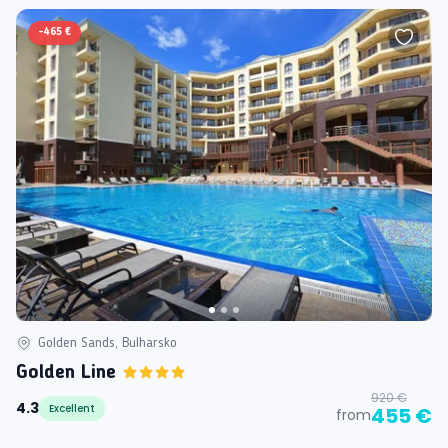
-
465 €
Golden Sands, Bulharsko
Golden Line
920 €
4.3
Excellent
455 €
from