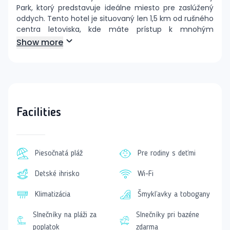
Park, ktorý predstavuje ideálne miesto pre zaslúžený
oddych. Tento hotel je situovaný len 1,5 km od rušného
centra letoviska, kde máte prístup k mnohým
nákupným možnostiam. Letisko Varna je vzdialené
Show more
približne 25 km, čo zaisťuje rýchlu a pohodlnú dopravu.
Navyše, v blízkosti hotela sa nachádza autobusová
zastávka, ktorá umožňuje jednoduché presuny do
okolia.
Ubytovanie
Facilities
Hotel ponúka rôzne typy izieb, ktoré vyhovujú rôznym
potrebám hostí. Od štandardných dvojlôžkových izieb
až po priestrannejšie varianty, všetky izby sú vybavené
moderným nábytkom, kúpeľňou, klimatizáciou,
Piesočnatá pláž
Pre rodiny s deťmi
televíziou a buď balkónom, alebo terasou. Bez ohľadu
na to, či ide o rodinnú dovolenku, alebo romantický
Detské ihrisko
Wi-Fi
víkend, hostia tu nájdu ideálne miesto na relaxáciu.
Klimatizácia
Šmykľavky a tobogany
Stravovanie a zábava
Hotelová reštaurácia s príjemnou terasou ponúka
Slnečníky na pláži za
Slnečníky pri bazéne
široký výber jedál formou bufetu, ktorý zahŕňa raňajky,
poplatok
zdarma