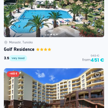
Monastir, Tunisko
Golf Residence
943 €
3.5
Very Good
451 €
from
-
465 €