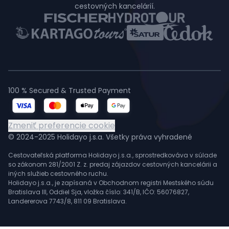
cestovných kancelárií.
100 % Secured & Trusted Payment
Zmeniť preferencie cookie
© 2024-2025 Holidayo j.s.a. Všetky práva vyhradené
Cestovateľská platforma Holidayo j.s.a., sprostredkováva v súlade
so zákonom 281/2001 Z. z. predaj zájazdov cestovných kancelárii a
iných služieb cestovného ruchu.
Holidayo j.s.a., je zapísaná v Obchodnom registri Mestského súdu
Bratislava III, Oddiel Sja, vložka číslo: 341/B, IČO: 56076827,
Landererova 7743/8, 811 09 Bratislava.