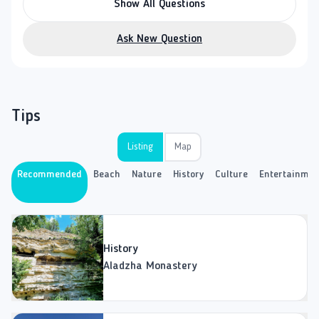
Show All Questions
Ask New Question
Tips
Listing
Map
Recommended
Beach
Nature
History
Culture
Entertainmen
History
Aladzha Monastery