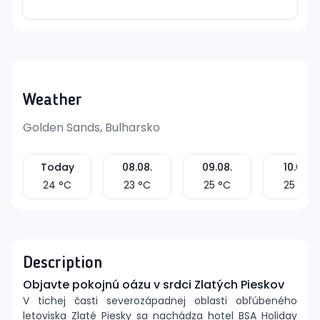
Weather
Golden Sands, Bulharsko
Today
08.08.
09.08.
10.08.
24
°C
23
°C
25
°C
25
°C
Description
Objavte pokojnú oázu v srdci Zlatých Pieskov
V tichej časti severozápadnej oblasti obľúbeného
letoviska Zlaté Piesky sa nachádza hotel BSA Holiday