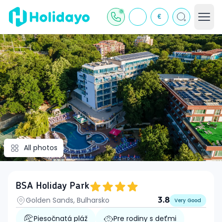
€
All photos
BSA Holiday Park
Golden Sands, Bulharsko
3.8
Very Good
Piesočnatá pláž
Pre rodiny s deťmi