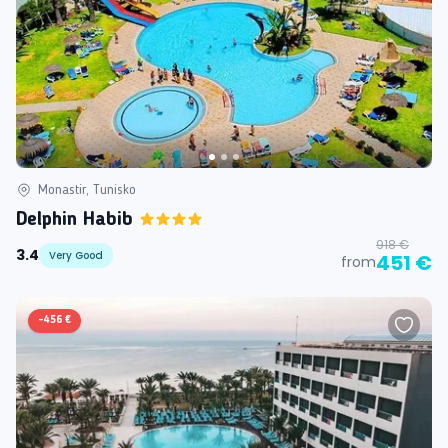
Monastir, Tunisko
Delphin Habib
918 €
3.4
Very Good
451 €
from
-
456 €