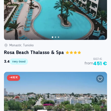
Monastir, Tunisko
Rosa Beach Thalasso & Spa
907 €
3.4
Very Good
451 €
from
-
492 €