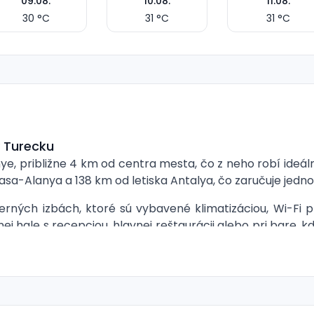
09.08.
10.08.
11.08.
30
°C
31
°C
31
°C
v Turecku
nye, približne 4 km od centra mesta, čo z neho robí ideá
pasa-Alanya a 138 km od letiska Antalya, čo zaručuje jedn
rných izbách, ktoré sú vybavené klimatizáciou, Wi-Fi 
ej hale s recepciou, hlavnej reštaurácii alebo pri bare, k
ktorý zabezpečuje zábavu pre najmenších.
ahŕňa bohaté bufetové raňajky, obedy a večere, ako aj
 vzdialenej iba 40 metrov od hotela, kde sú k dispozícii 