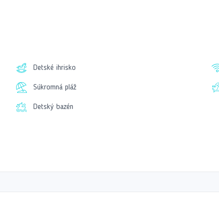
aktivít, ktoré si hostia môžu vychutnať, vrátane stoln
a vynikajúcimi službami je hotel Bora Bora Butik skvelo
Detské ihrisko
Súkromná pláž
Detský bazén