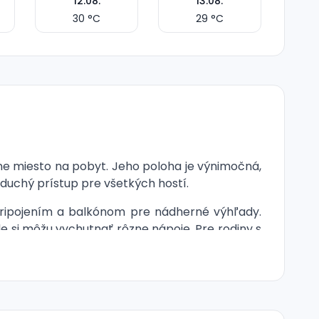
12.08.
13.08.
30
°C
29
°C
lne miesto na pobyt. Jeho poloha je výnimočná,
oduchý prístup pre všetkých hostí.
pripojením a balkónom pre nádherné výhľady.
de si môžu vychutnať rôzne nápoje. Pre rodiny s
 rôzne občerstvenia so širokým výberom čaju a
lehátka a slnečníky pre maximálne pohodlie.