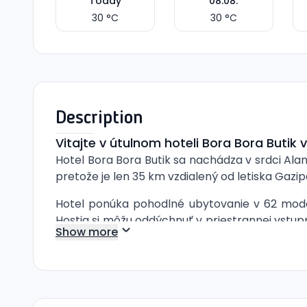
Today
08.08.
30
°C
30
°C
Description
Vitajte v útulnom hoteli Bora Bora Butik 
Hotel Bora Bora Butik sa nachádza v srdci Ala
pretože je len 35 km vzdialený od letiska Gazi
Hotel ponúka pohodlné ubytovanie v 62 mode
Hostia si môžu oddýchnuť v priestrannej vstupn
Show more
deťmi je k dispozícii detské ihrisko a bazén, 
Hotel ponúka program
All Inclusive
, ktorý z
kávy. Hostia môžu relaxovať na súkromnej pláži