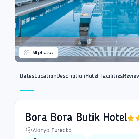
All photos
Dates
Location
Description
Hotel facilities
Revie
Bora Bora Butik Hotel
Alanya, Turecko