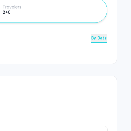
Travelers
2+0
By Date