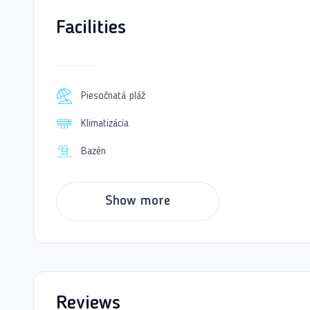
Okrem relaxácie hotel poskytuje aj množstvo 
objavovanie okolia. S priateľskou atmosférou 
Facilities
dovolenku v Alanyi.
Piesočnatá pláž
Klimatizácia
Bazén
Show more
Reviews