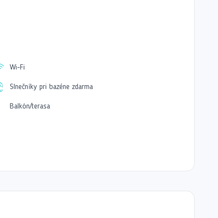
ého tenisu a možnosti zapožičania bicyklov na
u voľbou pre každého, kto hľadá nezabudnuteľnú
Wi-Fi
Slnečníky pri bazéne zdarma
Balkón/terasa