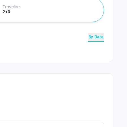
Travelers
2+0
By Date