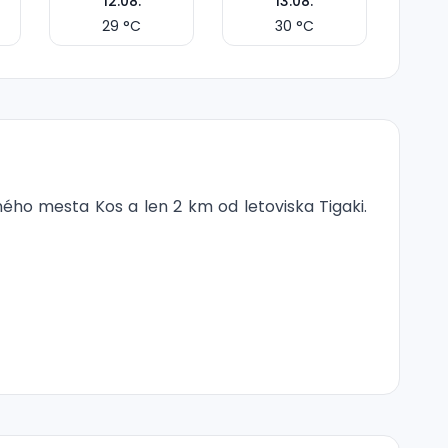
12.08.
13.08.
29
°C
30
°C
ného mesta Kos a len 2 km od letoviska Tigaki.
rasa na slnenie a vonkajší bazén s lehátkami a