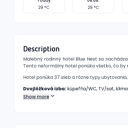
Today
08.08.
29
°C
29
°C
Description
Malebný rodinný hotel Blue Nest sa nachádza v
Tento neformálny hotel ponúka všetko, čo by 
Hotel ponúka 37 izieb a rôzne typy ubytovania,
Dvojlôžková izba:
kúpeľňa/WC, TV/sat, klimati
Trojlôžková izba:
priestrannejšia pre väčší k
Show more
Bungalov:
priestrannejší, s obývacou izbou s
Bungalov, Promo:
v suteréne, ideálny pre tých
Medzi služby a vybavenie hotela patrí vstupná
slnečníkmi zdarma. Detský bazén a detská post