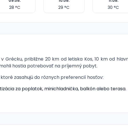
09.08.
10.08.
11.08.
28
°C
29
°C
30
°C
 Grécku, približne 20 km od letiska Kos, 10 km od hlav
mohli hostia potrebovať na príjemný pobyt.
 ktoré zasahujú do rôznych preferencií hosťov:
zácia za poplatok, minichladnička, balkón alebo terasa.
omfort.
 rozkladacím gaučom a spálňou s manželskou posteľou.
, ktorí hľadajú úsporné riešenie.
 hala s recepciou, reštaurácia, bar, televízny kútik, te
ieľka sú zdarma, no je potrebné ich vyžiadať vopred.