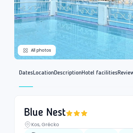
All photos
Dates
Location
Description
Hotel facilities
Revie
Blue Nest
Kos, Grécko