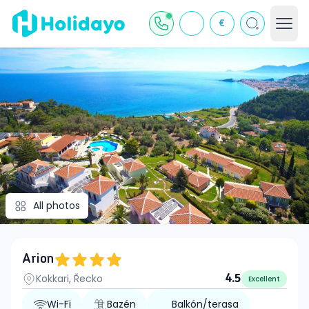
€
All photos
Arion
Kokkari, Řecko
4.5
Excellent
Wi-Fi
Bazén
Balkón/terasa