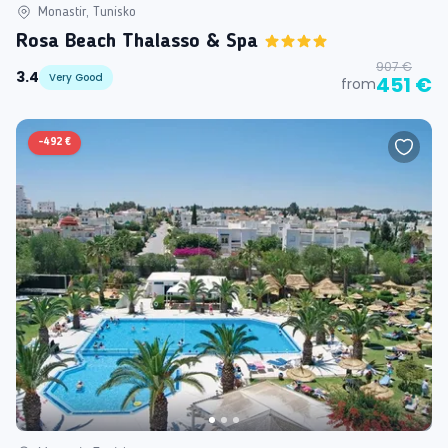
Monastir, Tunisko
Rosa Beach Thalasso & Spa
907 €
3.4
Very Good
451 €
from
-
492 €