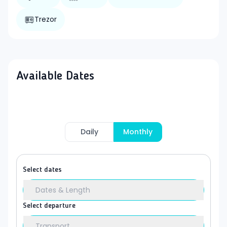
Trezor
Available Dates
Daily
Monthly
Select dates
Dates & Length
Select departure
Transport