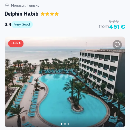
Monastir, Tunisko
Delphin Habib
918 €
3.4
Very Good
451 €
from
-
456 €