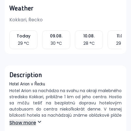
Weather
Kokkari, Řecko
Today
09.08.
10.08.
11.08.
29
°C
30
°C
28
°C
29
°C
Description
Hotel Arion v Řecku
Hotel Arion sa nachádza na svahu na okraji malebného
strediska Kokkari, približne 1 km od jeho centra. Hostia
sa môžu tešiť na bezplatnú dopravu hotelovým
autobusom do centra niekoľkokrát denne. V tesnej
blízkosti hotela sa nachádzajú známe oblázkové pláže
Lemonakia a Tsamadou, pričom hlavné mesto Samos
Show more
je vzdialené asi 7 km a letisko Samos približne 25 km.