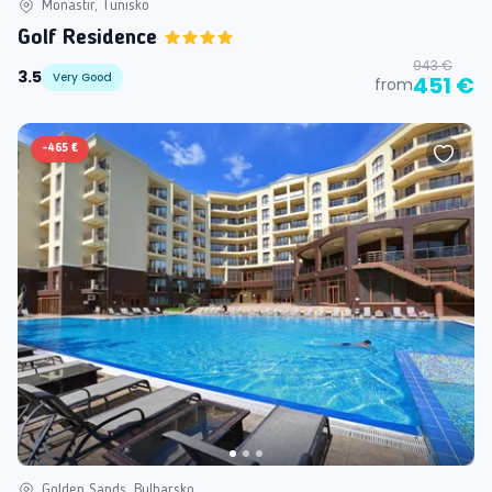
Monastir, Tunisko
Golf Residence
943 €
3.5
Very Good
451 €
from
-
465 €
Golden Sands, Bulharsko