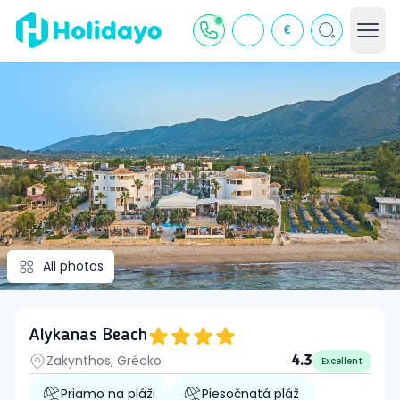
€
All photos
Alykanas Beach
Zakynthos, Grécko
4.3
Excellent
Priamo na pláži
Piesočnatá pláž