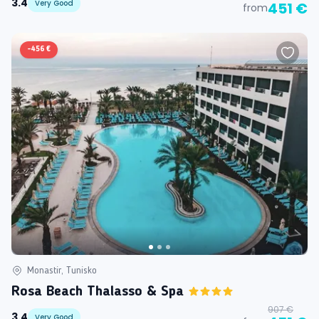
3.4
Very Good
451 €
from
-
456 €
Monastir, Tunisko
Rosa Beach Thalasso & Spa
907 €
3.4
Very Good