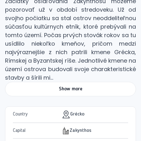
Začiatky osídľovania Zakynthosu môžeme
pozorovať už v období stredoveku. Už od
svojho počiatku sa stal ostrov neoddeliteľnou
súčasťou kultúrnych etník, ktoré prebývali na
tomto území. Počas prvých stovák rokov sa tu
usídlilo niekoľko kmeňov, pričom medzi
najvýraznejšie z nich patrili kmene Grécka,
Rímskej a Byzantskej ríše. Jednotlivé kmene na
území ostrova budovali svoje charakteristické
stavby a šírili mi...
Show more
Country
Grécko
Capital
Zakynthos