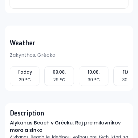
Weather
Zakynthos, Grécko
Today
09.08.
10.08.
11.08.
29
°C
29
°C
30
°C
30
°C
Description
Alykanas Beach v Grécku: Raj pre milovníkov
mora a slnka
Alykanas Beach je ideálnou voľbou pre tých, ktorí sa