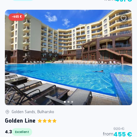
-
465 €
Golden Sands, Bulharsko
Golden Line
920 €
4.3
Excellent
455 €
from