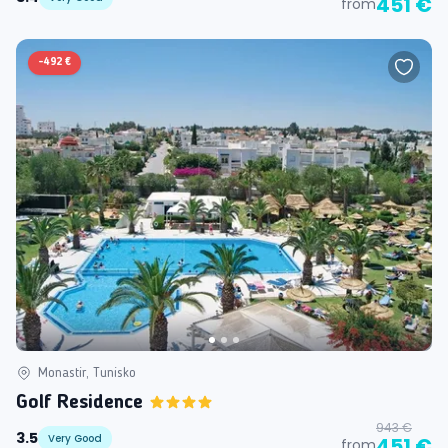
451 €
from
-
492 €
Monastir, Tunisko
Golf Residence
943 €
3.5
Very Good
451 €
from