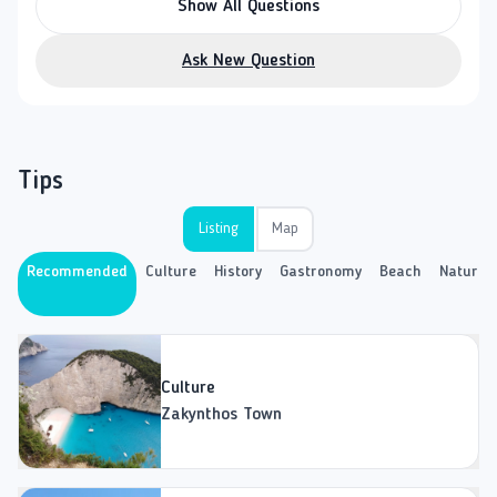
Show All Questions
Ask New Question
Tips
Listing
Map
Recommended
Culture
History
Gastronomy
Beach
Nature
Culture
Zakynthos Town