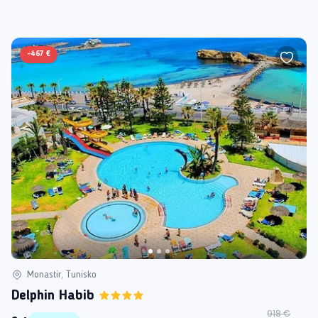
-
467 €
Monastir, Tunisko
Delphin Habib
918 €