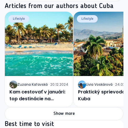
Articles from our authors about Cuba
Lifestyle
Lifestyle
Zuzana
Kaľavská
·
20.12.2024
Lívia
Voskárová
·
24.03.
J
J
Kam cestovať v januári:
Praktický sprievodca
top destinácie na
Kuba
začiatok roka
Show more
Best time to visit