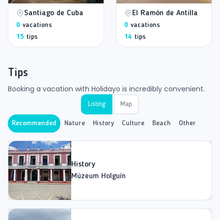
Santiago de Cuba
El Ramón de Antilla
0
vacations
0
vacations
15
tips
14
tips
Tips
Booking a vacation with Holidayo is incredibly convenient.
Listing
Map
Recommended
Nature
History
Culture
Beach
Other
History
Múzeum Holguín