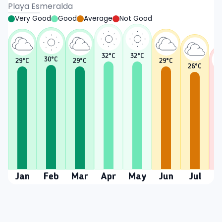
Playa Esmeralda
Very Good
Good
Average
Not Good
32
°C
32
°C
30
°C
29
°C
29
°C
29
°C
26
°C
2
Jan
Feb
Mar
Apr
May
Jun
Jul
A