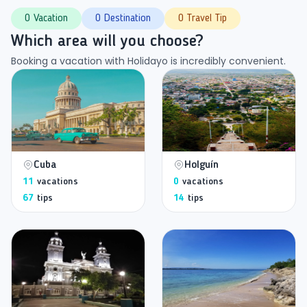
0 Vacation
0 Destination
0 Travel Tip
Which area will you choose?
Booking a vacation with Holidayo is incredibly convenient.
Cuba
Holguín
11
vacations
0
vacations
67
tips
14
tips