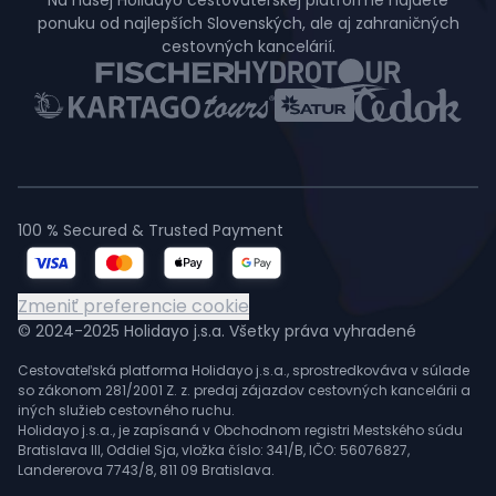
Na našej Holidayo cestovateľskej platforme nájdete
ponuku od najlepších Slovenských, ale aj zahraničných
cestovných kancelárií.
100 % Secured & Trusted Payment
Zmeniť preferencie cookie
© 2024-2025 Holidayo j.s.a. Všetky práva vyhradené
Cestovateľská platforma Holidayo j.s.a., sprostredkováva v súlade
so zákonom 281/2001 Z. z. predaj zájazdov cestovných kancelárii a
iných služieb cestovného ruchu.
Holidayo j.s.a., je zapísaná v Obchodnom registri Mestského súdu
Bratislava III, Oddiel Sja, vložka číslo: 341/B, IČO: 56076827,
Landererova 7743/8, 811 09 Bratislava.