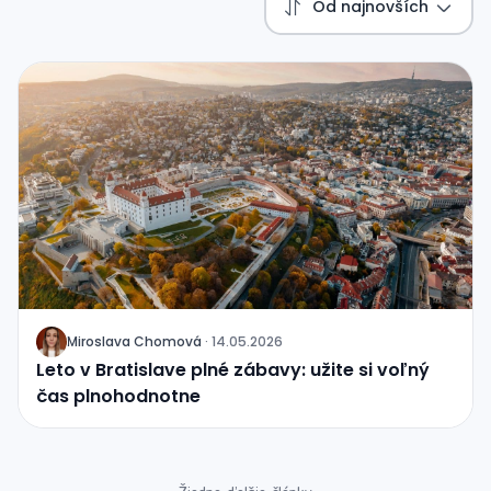
Od najnovších
Miroslava Chomová
·
14.05.2026
J
Leto v Bratislave plné zábavy: užite si voľný
čas plnohodnotne