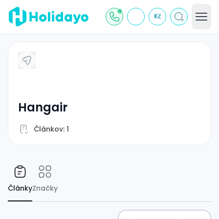
Kč
Hangair
Článkov: 1
Články
Značky