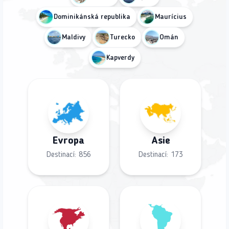
Dominikánská republika
Maurícius
Maldivy
Turecko
Omán
Kapverdy
Evropa
Asie
Destinací:
856
Destinací:
173