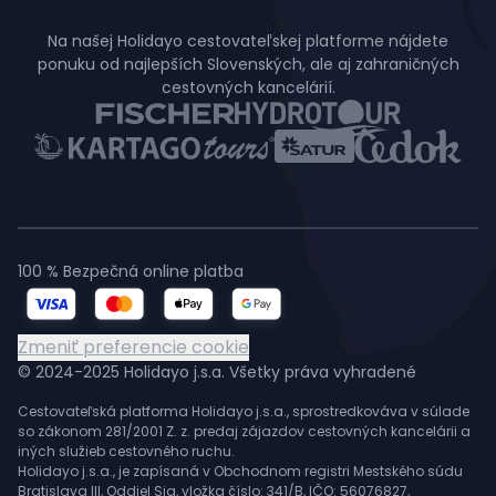
Na našej Holidayo cestovateľskej platforme nájdete
ponuku od najlepších Slovenských, ale aj zahraničných
cestovných kancelárií.
100 % Bezpečná online platba
Zmeniť preferencie cookie
© 2024-2025 Holidayo j.s.a. Všetky práva vyhradené
Cestovateľská platforma Holidayo j.s.a., sprostredkováva v súlade
so zákonom 281/2001 Z. z. predaj zájazdov cestovných kancelárii a
iných služieb cestovného ruchu.
Holidayo j.s.a., je zapísaná v Obchodnom registri Mestského súdu
Bratislava III, Oddiel Sja, vložka číslo: 341/B, IČO: 56076827,