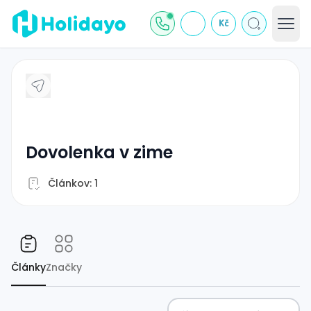
Kč
dovolenka v zime
Článkov: 1
Články
Značky