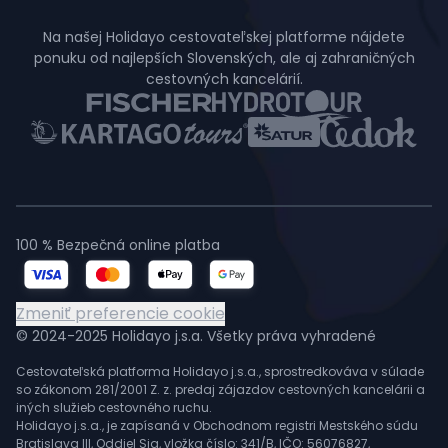
Na našej Holidayo cestovateľskej platforme nájdete
ponuku od najlepších Slovenských, ale aj zahraničných
cestovných kancelárií.
100 % Bezpečná online platba
Zmeniť preferencie cookie
© 2024-2025 Holidayo j.s.a. Všetky práva vyhradené
Cestovateľská platforma Holidayo j.s.a., sprostredkováva v súlade
so zákonom 281/2001 Z. z. predaj zájazdov cestovných kancelárii a
iných služieb cestovného ruchu.
Holidayo j.s.a., je zapísaná v Obchodnom registri Mestského súdu
Bratislava III, Oddiel Sja, vložka číslo: 341/B, IČO: 56076827,