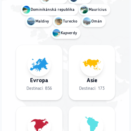
Dominikánská republika
Maurícius
Maldivy
Turecko
Omán
Kapverdy
Evropa
Asie
Destinací:
856
Destinací:
173