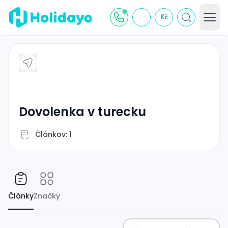
Kč
dovolenka v turecku
Článkov: 1
Články
Značky