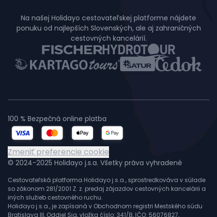
Na našej Holidayo cestovateľskej platforme nájdete
ponuku od najlepších Slovenských, ale aj zahraničných
cestovných kancelárií.
100 % Bezpečná online platba
Zmeniť preferencie cookie
© 2024-2025 Holidayo j.s.a. Všetky práva vyhradené
Cestovateľská platforma Holidayo j.s.a., sprostredkováva v súlade
so zákonom 281/2001 Z. z. predaj zájazdov cestovných kancelárii a
iných služieb cestovného ruchu.
Holidayo j.s.a., je zapísaná v Obchodnom registri Mestského súdu
Bratislava III, Oddiel Sja, vložka číslo: 341/B, IČO: 56076827,