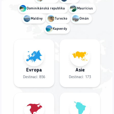
Dominikánská republika
Maurícius
Maldivy
Turecko
Omán
Kapverdy
Evropa
Asie
Destinací:
856
Destinací:
173