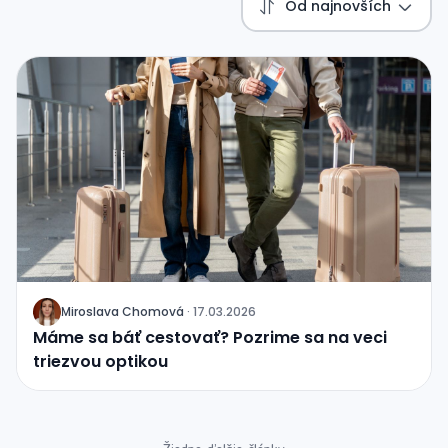
Od najnovších
Miroslava Chomová
·
17.03.2026
J
Máme sa báť cestovať? Pozrime sa na veci
triezvou optikou