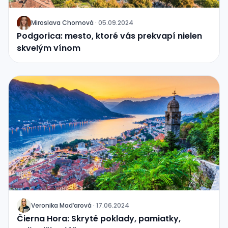
Miroslava Chomová
·
05.09.2024
J
Podgorica: mesto, ktoré vás prekvapí nielen
skvelým vínom
Veronika Maďarová
·
17.06.2024
J
Čierna Hora: Skryté poklady, pamiatky,