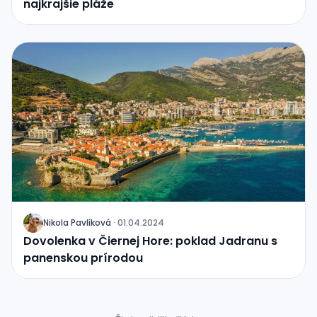
najkrajšie pláže
Nikola Pavlíková
·
01.04.2024
J
Dovolenka v Čiernej Hore: poklad Jadranu s
panenskou prírodou