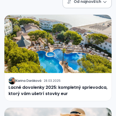
Od najnovších
Karina Daráková
·
28.03.2025
J
Lacné dovolenky 2025: kompletný sprievodca,
ktorý vám ušetrí stovky eur