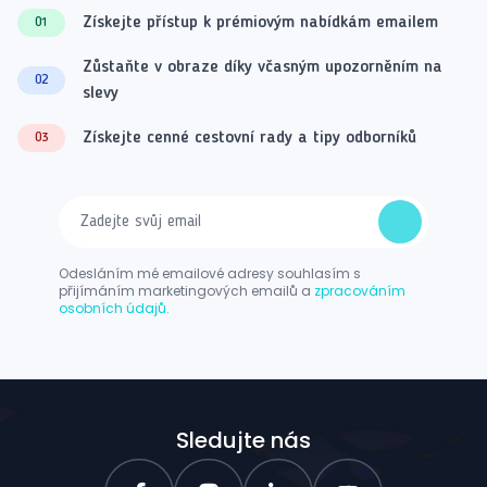
Získejte přístup k prémiovým nabídkám emailem
01
Zůstaňte v obraze díky včasným upozorněním na
02
slevy
Získejte cenné cestovní rady a tipy odborníků
03
Odesláním mé emailové adresy souhlasím s
přijímáním marketingových emailů a
zpracováním
osobních údajů.
Sledujte nás