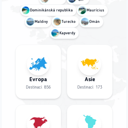
Dominikánská republika
Maurícius
Maldivy
Turecko
Omán
Kapverdy
Evropa
Asie
Destinací:
856
Destinací:
173