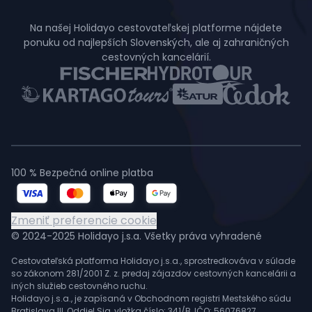
Na našej Holidayo cestovateľskej platforme nájdete
ponuku od najlepších Slovenských, ale aj zahraničných
cestovných kancelárií.
100 % Bezpečná online platba
Zmeniť preferencie cookie
© 2024-2025 Holidayo j.s.a. Všetky práva vyhradené
Cestovateľská platforma Holidayo j.s.a., sprostredkováva v súlade
so zákonom 281/2001 Z. z. predaj zájazdov cestovných kancelárii a
iných služieb cestovného ruchu.
Holidayo j.s.a., je zapísaná v Obchodnom registri Mestského súdu
Bratislava III, Oddiel Sja, vložka číslo: 341/B, IČO: 56076827,