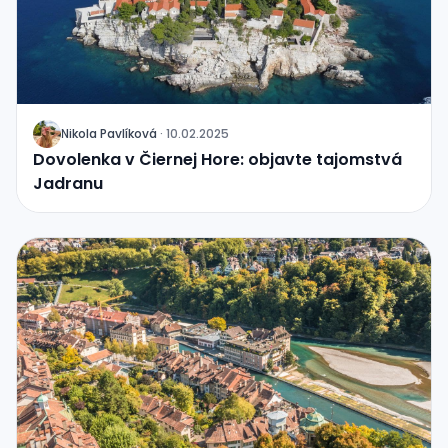
Nikola Pavlíková
·
10.02.2025
J
Dovolenka v Čiernej Hore: objavte tajomstvá
Jadranu