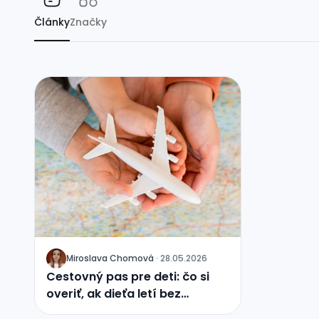
Články
Značky
Miroslava Chomová
·
28.05.2026
J
Cestovný pas pre deti: čo si
overiť, ak dieťa letí bez
rodičov?