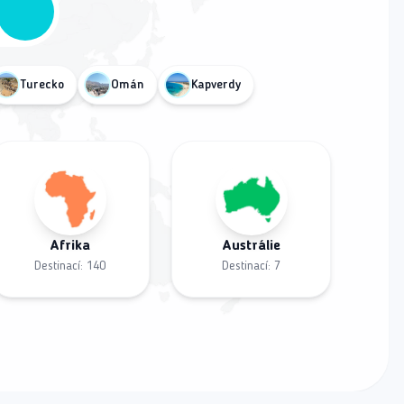
Turecko
Omán
Kapverdy
Afrika
Austrálie
Destinací:
140
Destinací:
7