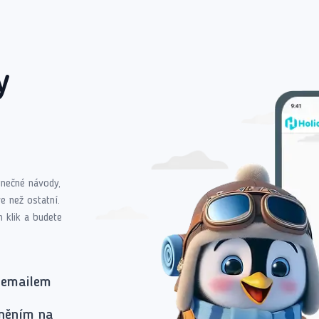
y
dinečné návody,
e než ostatní.
n klik a budete
 emailem
rněním na