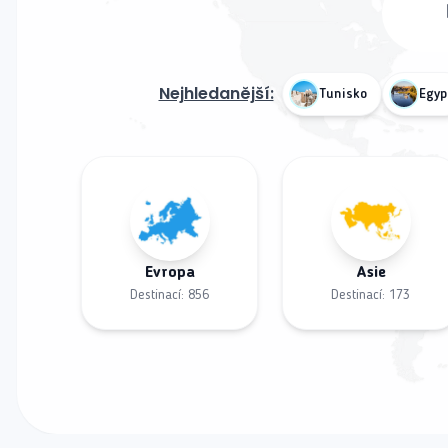
Nejhledanější:
Tunisko
Egyp
Evropa
Asie
Destinací:
856
Destinací:
173