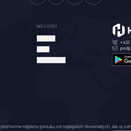
MŮJ ÚČET
Prihlásiť sa
+421 
podp
Wishlist
Historie rezervací
 platforme nájdete ponuku od najlepších Slovenských, ale aj za