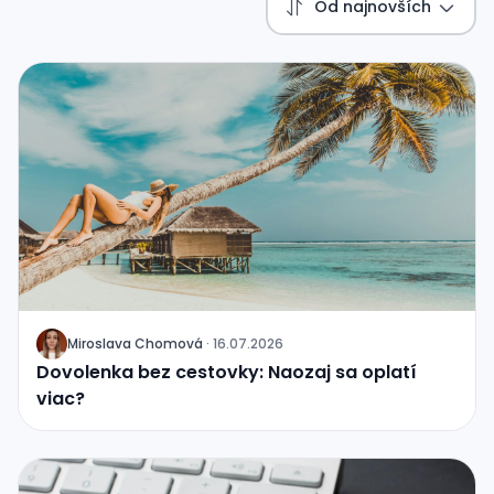
Od najnovších
Miroslava Chomová
·
16.07.2026
J
Dovolenka bez cestovky: Naozaj sa oplatí
viac?