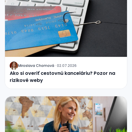
Miroslava Chomová
·
02.07.2026
J
Ako si overiť cestovnú kanceláriu? Pozor na
rizikové weby