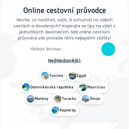
Online cestovní průvodce
Nevíte, co navštívit, zažít, či ochutnat na vašich
cestách a dovolených? Inspirujte se tipy na výlet v
jednotlivých destinacích. Náš online cestovní
průvodce vás provede těmi nejlepšími zážitky!
Nejhledanější:
Tunisko
Egypt
Dominikánská republika
Maurícius
Maldivy
Turecko
Omán
Kapverdy