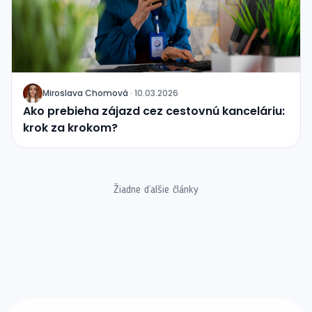
Miroslava Chomová
·
10.03.2026
J
Ako prebieha zájazd cez cestovnú kanceláriu:
krok za krokom?
Žiadne ďalšie články