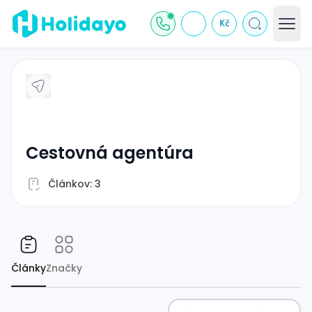
Kč
cestovná agentúra
Článkov: 3
Články
Značky