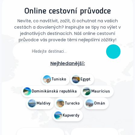
Online cestovní průvodce
Nevíte, co navštívit, zažít, či ochutnat na vašich
cestách a dovolených? Inspirujte se tipy na výlet v
jednotlivých destinacích. Náš online cestovní
průvodce vás provede těmi nejlepšími zážitky!
Nejhledanější:
Tunisko
Egypt
Dominikánská republika
Maurícius
Maldivy
Turecko
Omán
Kapverdy