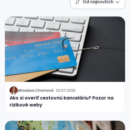
Od najnovších
Miroslava Chomová
·
02.07.2026
J
Ako si overiť cestovnú kanceláriu? Pozor na
rizikové weby