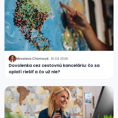
Miroslava Chomová
·
10.04.2026
J
Dovolenka cez cestovnú kanceláriu: čo sa
oplatí riešiť a čo už nie?