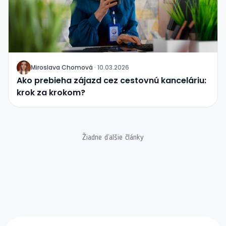
Miroslava Chomová
·
10.03.2026
J
Ako prebieha zájazd cez cestovnú kanceláriu:
krok za krokom?
Žiadne ďalšie články