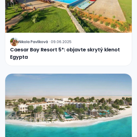
Nikola Pavlíková
·
09.06.2025
J
Caesar Bay Resort 5*: objavte skrytý klenot
Egypta