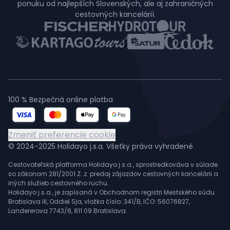
ponuku od najlepších Slovenských, ale aj zahraničných
cestovných kancelárií.
100 % Bezpečná online platba
Zmeniť preferencie cookie
© 2024-2025 Holidayo j.s.a. Všetky práva vyhradené
Cestovateľská platforma Holidayo j.s.a., sprostredkováva v súlade
so zákonom 281/2001 Z. z. predaj zájazdov cestovných kancelárii a
iných služieb cestovného ruchu.
Holidayo j.s.a., je zapísaná v Obchodnom registri Mestského súdu
Bratislava III, Oddiel Sja, vložka číslo: 341/B, IČO: 56076827,
Landererova 7743/8, 811 09 Bratislava.