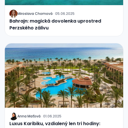
Miroslava Chomová
·
05.06.2025
J
Bahrajn: magická dovolenka uprostred
Perzského zálivu
Anna Maťová
·
01.06.2025
J
Luxus Karibiku, vzdialený len tri hodiny: