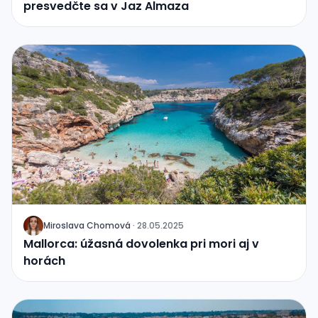
presvedčte sa v Jaz Almaza
Miroslava Chomová
·
28.05.2025
J
Mallorca: úžasná dovolenka pri mori aj v
horách