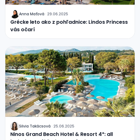
Anna Maťová
·
29.06.2025
J
Grécke leto ako z pohľadnice: Lindos Princess
vás očarí
Silvia Takácsová
·
25.06.2025
J
Ninos Grand Beach Hotel & Resort 4*: all