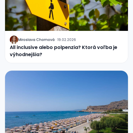
Miroslava Chomová
·
19.02.2026
J
All inclusive alebo polpenzia? Ktorá voľba je
výhodnejšia?