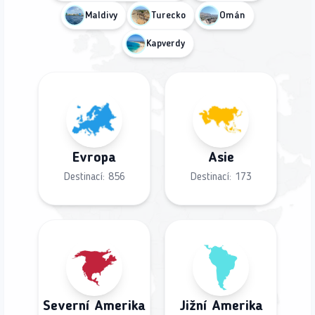
Maldivy
Turecko
Omán
Kapverdy
Evropa
Asie
Destinací:
856
Destinací:
173
Severní Amerika
Jižní Amerika