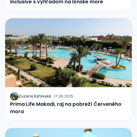
inclusive s výhľadom na Iónske more
Zuzana Kaľavská
·
17.06.2025
J
Prima Life Makadi, raj na pobreží Červeného
mora