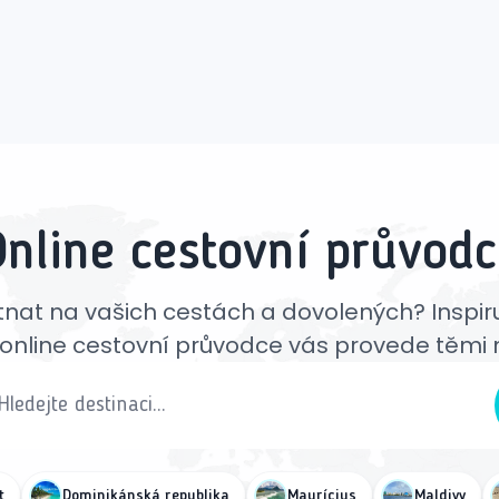
Online cestovní průvodc
hutnat na vašich cestách a dovolených? Inspiru
online cestovní průvodce vás provede těmi n
t
Dominikánská republika
Maurícius
Maldivy