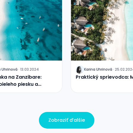
a
Uhrinová
·
13.03.2024
Karina
Uhrinová
·
25.02.202
J
ka na Zanzibare:
Praktický sprievodca: 
bieleho piesku a
ého mora
Zobraziť ďalšie