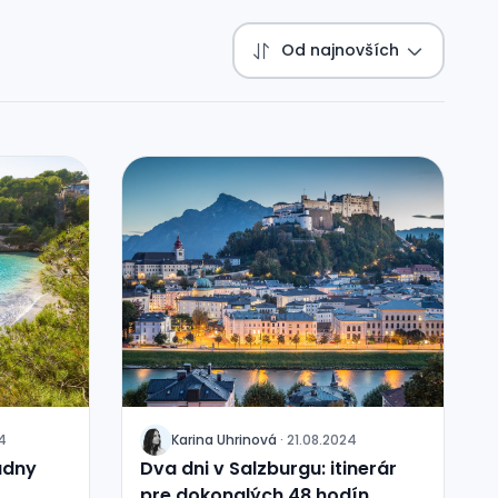
Od najnovších
4
Karina
Uhrinová
·
21.08.2024
J
rádny
Dva dni v Salzburgu: itinerár
pre dokonalých 48 hodín