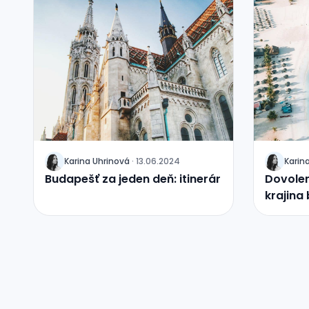
Karina
Uhrinová
·
13.06.2024
Karin
J
J
Budapešť za jeden deň: itinerár
Dovolen
krajina 
azúrov