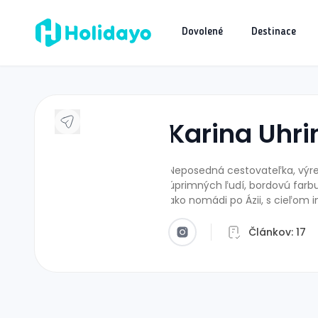
Dovolené
Destinace
Karina Uhr
J
Neposedná cestovateľka, výreč
úprimných ľudí, bordovú farb
ako nomádi po Ázii, s cieľom in
Článkov:
17