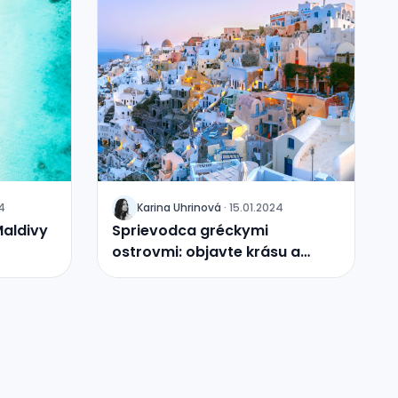
4
Karina
Uhrinová
·
15.01.2024
J
Maldivy
Sprievodca gréckymi
ostrovmi: objavte krásu a
kultúru stredomorského raja