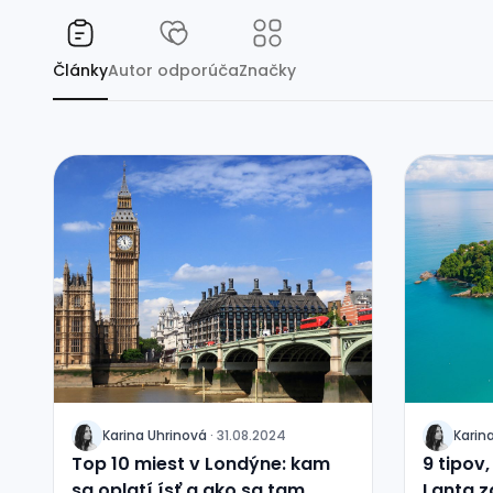
Články
Autor odporúča
Značky
Karina
Uhrinová
·
31.08.2024
Karin
J
J
Top 10 miest v Londýne: kam
9 tipov,
sa oplatí ísť a ako sa tam
Lanta z