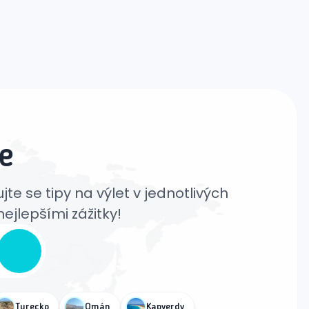
e
jte se tipy na výlet v jednotlivých
ejlepšími zážitky!
Turecko
Omán
Kapverdy