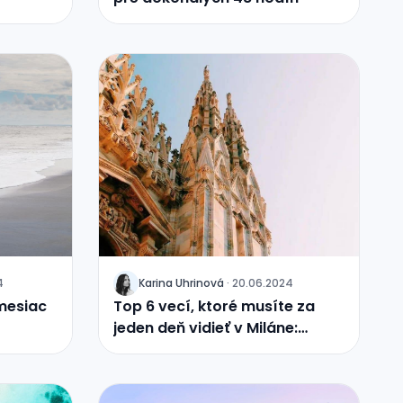
4
Karina
Uhrinová
·
20.06.2024
J
 mesiac
Top 6 vecí, ktoré musíte za
jeden deň vidieť v Miláne:
itinerár