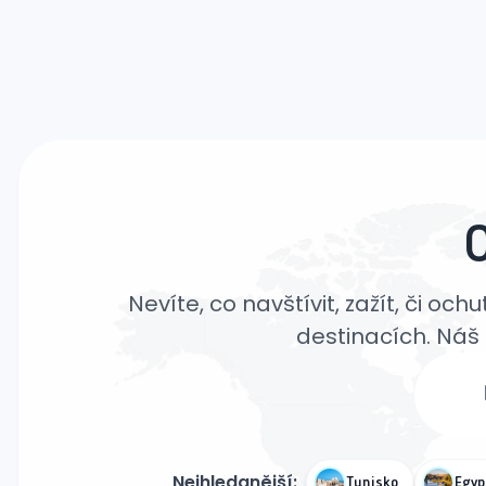
Nevíte, co navštívit, zažít, či oc
destinacích. Náš 
Nejhledanější:
Tunisko
Egyp