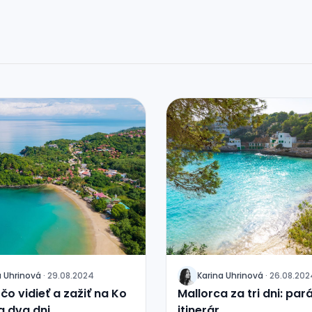
a
Uhrinová
·
29.08.2024
Karina
Uhrinová
·
26.08.202
J
 čo vidieť a zažiť na Ko
Mallorca za tri dni: pa
a dva dni
itinerár