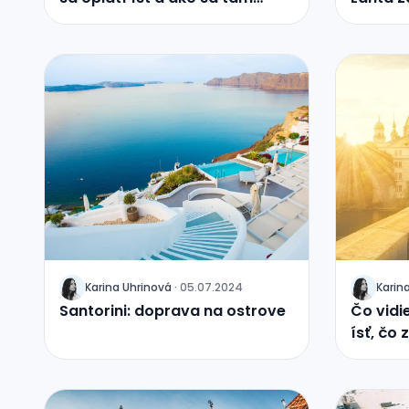
dostanete
Karina
Uhrinová
·
05.07.2024
Karin
J
J
Santorini: doprava na ostrove
Čo vidi
ísť, čo 