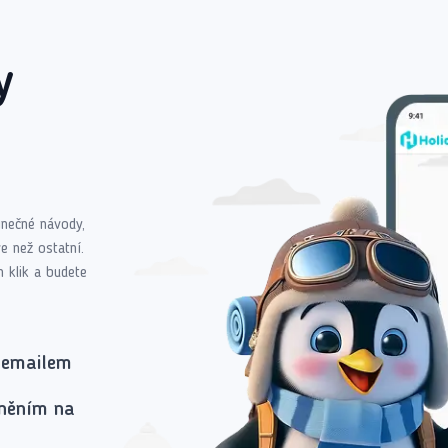
y
dinečné návody,
e než ostatní.
n klik a budete
 emailem
rněním na