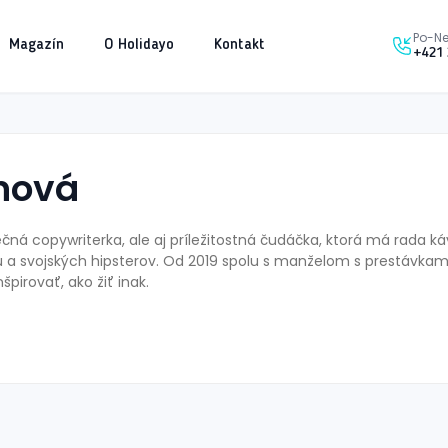
Po-Ne
Magazín
O Holidayo
Kontakt
+421 
inová
ná copywriterka, ale aj príležitostná čudáčka, ktorá má rada ká
u a svojských hipsterov. Od 2019 spolu s manželom s prestávka
špirovať, ako žiť inak.